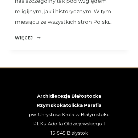
nas szczególny tak pod względem
religijnym, jak i historycznym. W tym
miesiącu ze wszystkich stron Polski…
OGŁOSZENIA
WIĘCEJ
–
XVIII
NIEDZIELA
ZWYKŁA
–
02.08.2026
Archidiecezja Białostocka
Rzymskokatolicka Parafia
pw. Chrystusa Króla w Białymstoku
Pl. Ks. Adolfa Ołdziejewskiego 1
15-545 Białystok