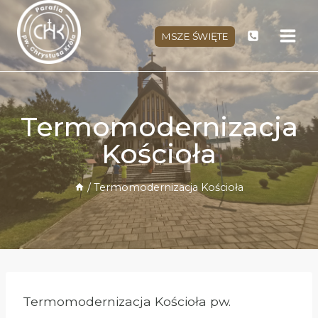
Przejdź
do
MSZE ŚWIĘTE
treści
Termomodernizacja
Kościoła
/
Termomodernizacja Kościoła
Termomodernizacja Kościoła pw.