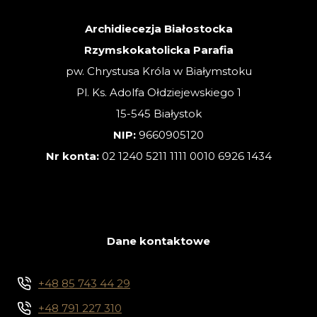
Archidiecezja Białostocka
Rzymskokatolicka Parafia
pw. Chrystusa Króla w Białymstoku
Pl. Ks. Adolfa Ołdziejewskiego 1
15-545 Białystok
NIP:
9660905120
Nr konta:
02 1240 5211 1111 0010 6926 1434
Dane kontaktowe
+48 85 743 44 29
+48 791 227 310