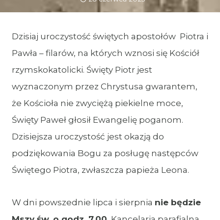
Dzisiaj uroczystość świętych apostołów Piotra i
Pawła – filarów, na których wznosi się Kościół
rzymskokatolicki. Święty Piotr jest
wyznaczonym przez Chrystusa gwarantem,
że Kościoła nie zwyciężą piekielne moce,
Święty Paweł głosił Ewangelię poganom.
Dzisiejsza uroczystość jest okazją do
podziękowania Bogu za posługę następców
Świętego Piotra, zwłaszcza papieża Leona.
W dni powszednie lipca i sierpnia
nie będzie
Mszy św. o godz. 7.00.
Kancelaria parafialna