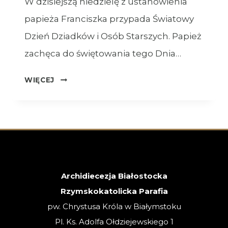
W dzisiejszą niedzielę z ustanowienia
papieża Franciszka przypada Światowy
Dzień Dziadków i Osób Starszych. Papież
zachęca do świętowania tego Dnia…
OGŁOSZENIA
WIĘCEJ
–
26.07.2026
–
XVII
NIEDZIELA
ZWYKŁA
Archidiecezja Białostocka
Rzymskokatolicka Parafia
pw. Chrystusa Króla w Białymstoku
Pl. Ks. Adolfa Ołdziejewskiego 1