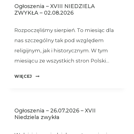
Ogłoszenia – XVIII NIEDZIELA
ZWYKŁA – 02.08.2026
Rozpoczęliśmy sierpień. To miesiąc dla
nas szczególny tak pod względem
religijnym, jak i historycznym. W tym
miesiącu ze wszystkich stron Polski…
OGŁOSZENIA
WIĘCEJ
–
XVIII
NIEDZIELA
ZWYKŁA
Ogłoszenia – 26.07.2026 – XVII
–
Niedziela zwykła
02.08.2026