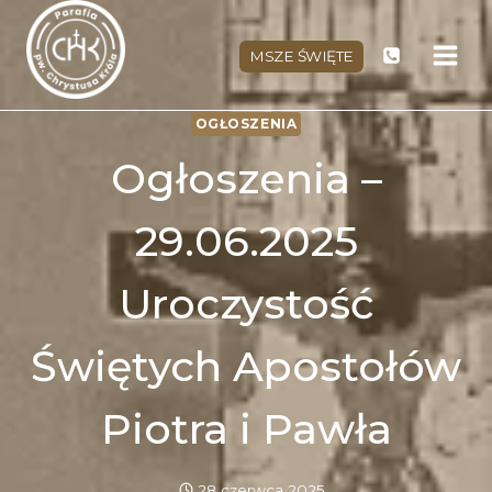
Przejdź
do
MSZE ŚWIĘTE
treści
OGŁOSZENIA
Ogłoszenia –
29.06.2025
Uroczystość
Świętych Apostołów
Piotra i Pawła
28 czerwca 2025