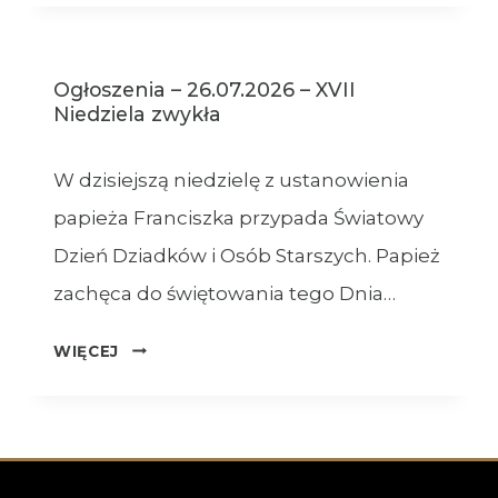
XVIII
NIEDZIELA
ZWYKŁA
Ogłoszenia – 26.07.2026 – XVII
–
Niedziela zwykła
02.08.2026
W dzisiejszą niedzielę z ustanowienia
papieża Franciszka przypada Światowy
Dzień Dziadków i Osób Starszych. Papież
zachęca do świętowania tego Dnia…
OGŁOSZENIA
WIĘCEJ
–
26.07.2026
–
XVII
NIEDZIELA