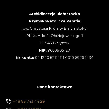
ZWYKŁA
Archidiecezja Białostocka
Rzymskokatolicka Parafia
pw. Chrystusa Króla w Białymstoku
Pl. Ks. Adolfa Ołdziejewskiego 1
15-545 Białystok
NIP:
9660905120
Nr konta:
02 1240 5211 1111 0010 6926 1434
Dane kontaktowe
+48 85 743 44 29