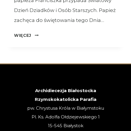
papieża Franciszka przypada Światowy
Dzień Dziadków i Osób Starszych. Papież
zachęca do świętowania tego Dnia…
OGŁOSZENIA
WIĘCEJ
–
26.07.2026
–
XVII
NIEDZIELA
ZWYKŁA
Archidiecezja Białostocka
Rzymskokatolicka Parafia
pw. Chrystusa Króla w Białymstoku
Pl. Ks. Adolfa Ołdziejewskiego 1
15-545 Białystok