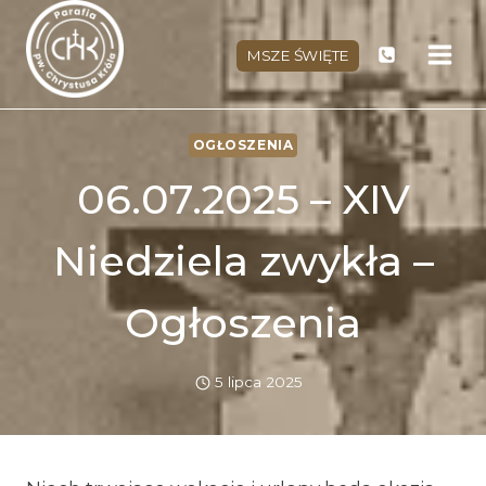
Przejdź
do
MSZE ŚWIĘTE
treści
OGŁOSZENIA
06.07.2025 – XIV
Niedziela zwykła –
Ogłoszenia
5 lipca 2025