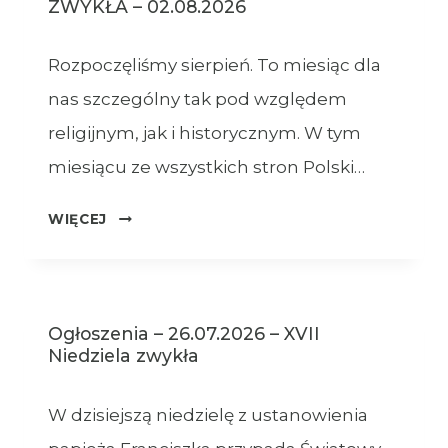
ZWYKŁA – 02.08.2026
Rozpoczęliśmy sierpień. To miesiąc dla
nas szczególny tak pod względem
religijnym, jak i historycznym. W tym
miesiącu ze wszystkich stron Polski…
OGŁOSZENIA
WIĘCEJ
–
XVIII
NIEDZIELA
ZWYKŁA
Ogłoszenia – 26.07.2026 – XVII
–
Niedziela zwykła
02.08.2026
W dzisiejszą niedzielę z ustanowienia