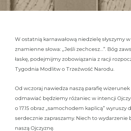
W ostatnią karnawałową niedzielę słyszymy w
znamienne słowa: „Jeśli zechcesz…”. Bóg zaw
łaskę, podejmijmy zobowiązania z racji rozpocz
Tygodnia Modlitw o Trzeźwość Narodu.
Od wczoraj nawiedza naszą parafię wizerunek O
odmawiać będziemy różaniec w intencji Ojczyz
o 17.15 obraz „samochodem kaplicą” wyruszy d
serdecznie zapraszamy. Niech to wydarzenie bę
naszą Ojczyznę.