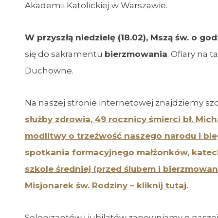
Akademii Katolickiej w Warszawie.
W przyszłą niedzielę (18.02), Mszą św. o god
się do sakramentu
bierzmowania
. Ofiary na
Duchowne.
Na naszej stronie internetowej znajdziemy sz
służby zdrowia, 49 rocznicy śmierci bł. Mic
modlitwy o trzeźwość naszego narodu i bie
spotkania formacyjnego małżonków, katech
szkole średniej (przed ślubem i bierzmowa
Misjonarek św. Rodziny – kliknij tutaj.
Solenizantów i jubilatów zapewniamy o naszej