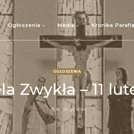
Ogłoszenia
Media
Kronika Parafi
OGŁOSZENIA
la Zwykła – 11 lu
10 lutego 2024