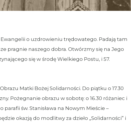
 Ewangelii o uzdrowieniu trędowatego. Padają tam
sze pragnie naszego dobra. Otwórzmy się na Jego
ynającego się w środę Wielkiego Postu, i 57.
brazu Matki Bożej Solidarności. Do piątku o 17.30
ny. Pożegnanie obrazu w sobotę: o 16.30 różaniec i
o parafii św. Stanisława na Nowym Mieście –
dzie okazją do modlitwy za dzieło „Solidarności” i