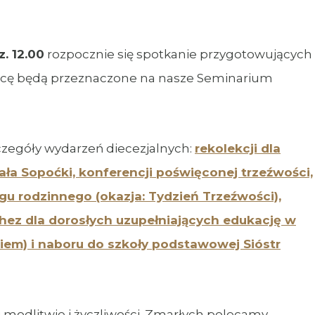
z. 12.00
rozpocznie się spotkanie przygotowujących
 tacę będą przeznaczone na nasze Seminarium
czegóły wydarzeń diecezjalnych:
rekolekcji dla
hała Sopoćki, konferencji poświęconej trzeźwości,
gu rodzinnego (okazja: Tydzień Trzeźwości),
ez dla dorosłych uzupełniających edukację w
niem) i naboru do szkoły podstawowej Sióstr
 modlitwie i życzliwości. Zmarłych polecamy