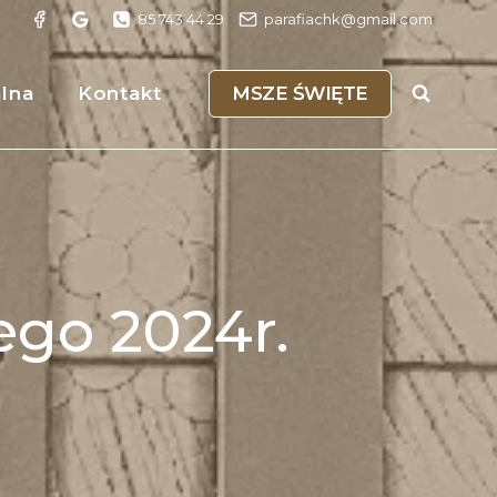
85 743 44 29
parafiachk@gmail.com
MSZE ŚWIĘTE
alna
Kontakt
tego 2024r.