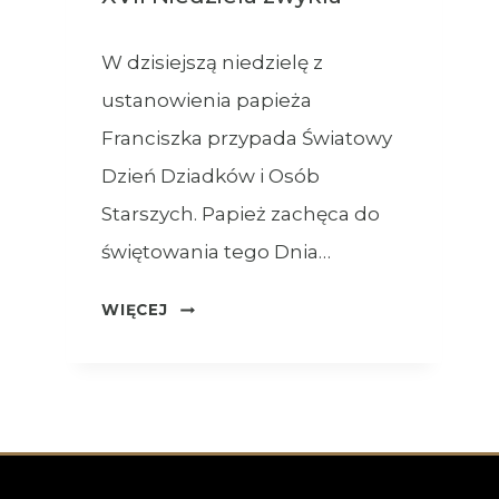
W dzisiejszą niedzielę z
ustanowienia papieża
Franciszka przypada Światowy
Dzień Dziadków i Osób
Starszych. Papież zachęca do
świętowania tego Dnia…
OGŁOSZENIA
WIĘCEJ
–
26.07.2026
–
XVII
NIEDZIELA
ZWYKŁA