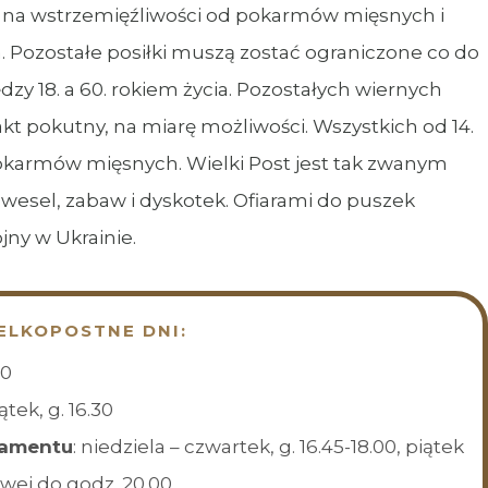
cy na wstrzemięźliwości od pokarmów mięsnych i
. Pozostałe posiłki muszą zostać ograniczone co do
ędzy 18. a 60. rokiem życia. Pozostałych wiernych
t pokutny, na miarę możliwości. Wszystkich od 14.
okarmów mięsnych. Wielki Post jest tak zwanym
esel, zabaw i dyskotek. Ofiarami do puszek
ny w Ukrainie.
ELKOPOSTNE DNI:
30
ątek, g. 16.30
ramentu
: niedziela – czwartek, g. 16.45-18.00, piątek
owej do godz. 20.00