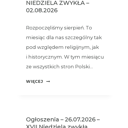
NIEDZIELA ZWYKŁA –
02.08.2026
Rozpoczęliśmy sierpień. To
miesiąc dla nas szczególny tak
pod względem religijnym, jak
i historycznym. W tym miesiącu
ze wszystkich stron Polski…
OGŁOSZENIA
WIĘCEJ
–
XVIII
NIEDZIELA
ZWYKŁA
Ogłoszenia – 26.07.2026 –
–
XVII Niedziela zwykła
02.08.2026