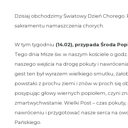
Dzisiaj obchodzimy Światowy Dzień Chorego. P
sakramentu namaszczenia chorych.
W tym tygodniu
(14.02), przypada Środa Po
Tego dnia Msze św. w naszym kościele o godz
naszego wejścia na drogę pokuty i nawrócenia
gest ten był wyrazem wielkiego smutku, żałoby
powstało z prochu ziemi i znów w proch się ob
posypując głowy wiernych popiołem, czyni zna
zmartwychwstanie. Wielki Post – czas pokuty,
nawróceniu i przygotować nasze serca na ow
Pańskiego.