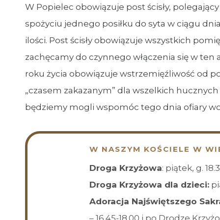
W Popielec obowiązuje post ścisły, polegają
spożyciu jednego posiłku do syta w ciągu dnia
ilości. Post ścisły obowiązuje wszystkich pomi
zachęcamy do czynnego włączenia się w ten ak
roku życia obowiązuje wstrzemięźliwość od p
„czasem zakazanym” dla wszelkich hucznych w
będziemy mogli wspomóc tego dnia ofiary woj
W NASZYM KOŚCIELE W WI
Droga Krzyżowa
: piątek, g. 18.
Droga Krzyżowa dla dzieci:
pi
Adoracja Najświętszego Sak
– 16.45-18.00 i po Drodze Krzyż