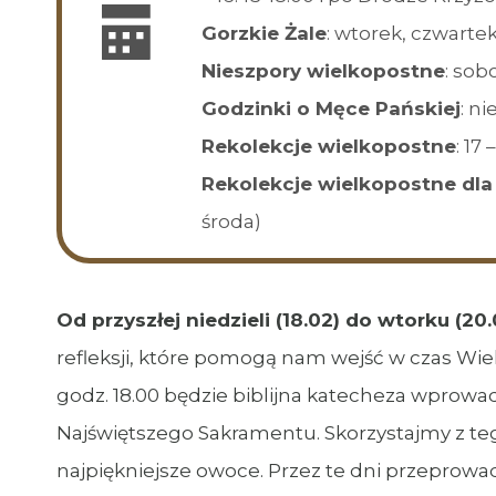
Gorzkie Żale
: wtorek, czwartek, 
Nieszpory wielkopostne
: sob
Godzinki o Męce Pańskiej
: ni
Rekolekcje wielkopostne
: 17
Rekolekcje wielkopostne dla 
środa)
Od przyszłej niedzieli (18.02) do wtorku (20.
refleksji, które pomogą nam wejść w czas Wiel
godz. 18.00 będzie biblijna katecheza wprowa
Najświętszego Sakramentu. Skorzystajmy z tego
najpiękniejsze owoce. Przez te dni przeprowadz