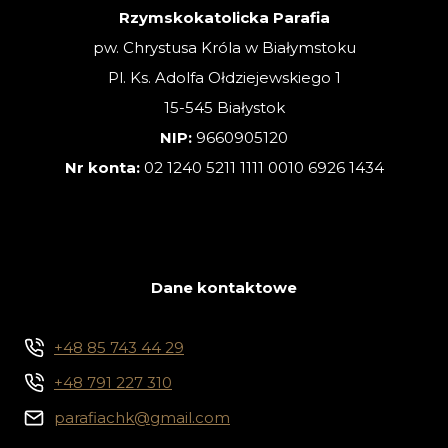
Rzymskokatolicka Parafia
pw. Chrystusa Króla w Białymstoku
Pl. Ks. Adolfa Ołdziejewskiego 1
15-545 Białystok
NIP:
9660905120
Nr konta:
02 1240 5211 1111 0010 6926 1434
Dane kontaktowe
+48 85 743 44 29
+48 791 227 310
parafiachk@gmail.com