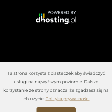
Ta strona korzysta z ciasteczek aby świadczyć
© 2002 - 2026 Parafia Chrystusa Króla w
usługi na najwyższym poziomie. Dalsze
Białymstoku
korzystanie ze strony oznacza, że zgadzasz się na
ich użycie.
Polityka prywatności