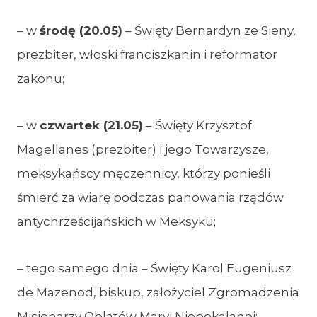
– w
środę (20.05)
– Święty Bernardyn ze Sieny,
prezbiter, włoski franciszkanin i reformator
zakonu;
– w
czwartek (21.05)
– Święty Krzysztof
Magellanes (prezbiter) i jego Towarzysze,
meksykańscy męczennicy, którzy ponieśli
śmierć za wiarę podczas panowania rządów
antychrześcijańskich w Meksyku;
– tego samego dnia – Święty Karol Eugeniusz
de Mazenod, biskup, założyciel Zgromadzenia
Misjonarzy Oblatów Maryi Niepokalanej;