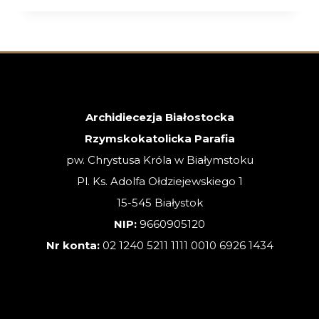
XVIII
NIEDZIELA
ZWYKŁA
–
02.08.2026
Archidiecezja Białostocka
Rzymskokatolicka Parafia
pw. Chrystusa Króla w Białymstoku
Pl. Ks. Adolfa Ołdziejewskiego 1
15-545 Białystok
NIP:
9660905120
Nr konta:
02 1240 5211 1111 0010 6926 1434