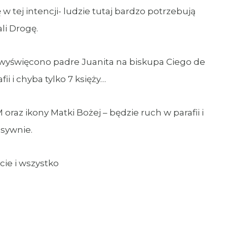
 tej intencji- ludzie tutaj bardzo potrzebują
li Drogę.
yświęcono padre Juanita na biskupa Ciego de
ii i chyba tylko 7 księży…
oraz ikony Matki Bożej – będzie ruch w parafii i
nsywnie.
rcie i wszystko