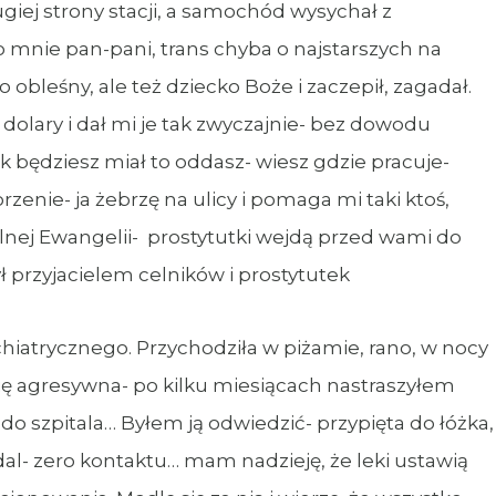
giej strony stacji, a samochód wysychał z
o mnie pan-pani, trans chyba o najstarszych na
obleśny, ale też dziecko Boże i zaczepił, zagadał.
a dolary i dał mi je tak zwyczajnie- bez dowodu
k będziesz miał to oddasz- wiesz gdzie pracuje-
rzenie- ja żebrzę na ulicy i pomaga mi taki ktoś,
elnej Ewangelii- prostytutki wejdą przed wami do
 przyjacielem celników i prostytutek
chiatrycznego. Przychodziła w piżamie, rano, w nocy
się agresywna- po kilku miesiącach nastraszyłem
do szpitala… Byłem ją odwiedzić- przypięta do łóżka,
al- zero kontaktu… mam nadzieję, że leki ustawią