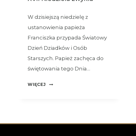
W dzisiejszą niedzielę z
ustanowienia papieża
Franciszka przypada Światowy
Dzień Dziadków i Osób
Starszych. Papież zachęca do
świętowania tego Dnia…
OGŁOSZENIA
WIĘCEJ
–
26.07.2026
–
XVII
NIEDZIELA
ZWYKŁA