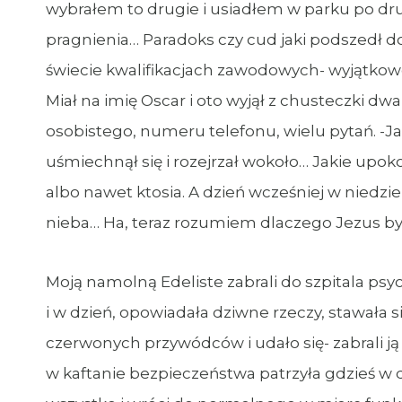
wybrałem to drugie i usiadłem w parku po dru
pragnienia… Paradoks czy cud jaki podszedł d
świecie kwalifikacjach zawodowych- wyjątkowo 
Miał na imię Oscar i oto wyjął z chusteczki dw
osobistego, numeru telefonu, wielu pytań. -Ja
uśmiechnął się i rozejrzał wokoło… Jakie upoko
albo nawet ktosia. A dzień wcześniej w niedzi
nieba… Ha, teraz rozumiem dlaczego Jezus był
Moją namolną Edeliste zabrali do szpitala psy
i w dzień, opowiadała dziwne rzeczy, stawała 
czerwonych przywódców i udało się- zabrali ją 
w kaftanie bezpieczeństwa patrzyła gdzieś w d