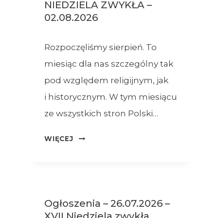
NIEDZIELA ZWYKŁA –
02.08.2026
Rozpoczęliśmy sierpień. To
miesiąc dla nas szczególny tak
pod względem religijnym, jak
i historycznym. W tym miesiącu
ze wszystkich stron Polski…
OGŁOSZENIA
WIĘCEJ
–
XVIII
NIEDZIELA
ZWYKŁA
Ogłoszenia – 26.07.2026 –
–
XVII Niedziela zwykła
02.08.2026