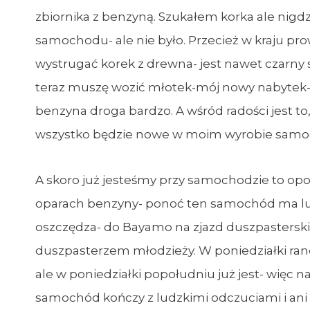
zbiornika z benzyną. Szukałem korka ale nig
samochodu- ale nie było. Przecież w kraju pro
wystrugać korek z drewna- jest nawet czarny sz
teraz muszę wozić młotek-mój nowy nabytek-
benzyna droga bardzo. A wśród radości jest 
wszystko będzie nowe w moim wyrobie sa
A skoro już jesteśmy przy samochodzie to op
oparach benzyny- ponoć ten samochód ma ludzi
oszczędza- do Bayamo na zjazd duszpastersk
duszpasterzem młodzieży. W poniedziałki rano
ale w poniedziałki popołudniu już jest- więc na
samochód kończy z ludzkimi odczuciami i ani w