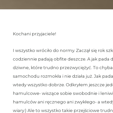
Kochani przyjaciele!
I wszystko wróciło do normy. Zaczął się rok s
codziennie padają obfite deszcze. A jak pada de
dziwne, które trudno przezwyciężyć. To chyba 
samochodu rozmokła i nie działa już. Jak pa
wtedy wszystko dobrze. Odkryłem jeszcze je
hamulcowe- wiszące sobie swobodnie i leniwie 
hamulców ani ręcznego ani zwykłego- a wte
wiary:) Ale to wszystko takie przejściowe tru