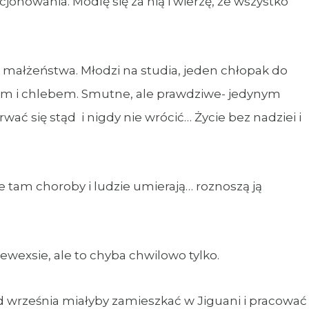
onowania. Modlę się za nią i wierzę, że wszystko
3 małżeństwa. Młodzi na studia, jeden chłopak do
iem i chlebem. Smutne, ale prawdziwe- jedynym
ć się stąd i nigdy nie wrócić… Życie bez nadziei i
e tam choroby i ludzie umierają… roznoszą ją
ewexsie, ale to chyba chwilowo tylko.
 od września miałyby zamieszkać w Jiguani i pracować