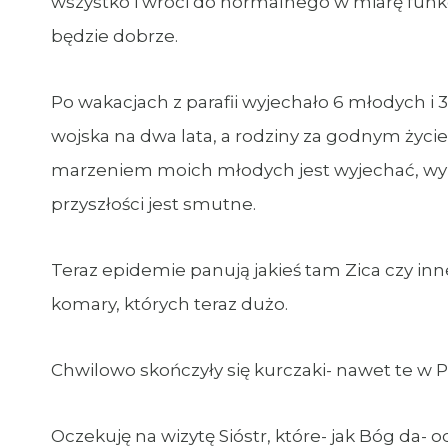
wszystko i wróci do normalnego w miarę funkcj
będzie dobrze.
Po wakacjach z parafii wyjechało 6 młodych i 
wojska na dwa lata, a rodziny za godnym życ
marzeniem moich młodych jest wyjechać, wyrwa
przyszłości jest smutne.
Teraz epidemie panują jakieś tam Zica czy inn
komary, których teraz dużo.
Chwilowo skończyły się kurczaki- nawet te w P
Oczekuję na wizytę Sióstr, które- jak Bóg da-