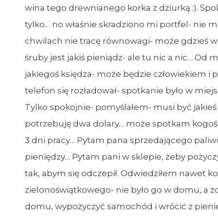
wina tego drewnianego korka z dziurką :). Spok
tylko… no właśnie skradziono mi portfel- nie 
chwilach nie tracę równowagi- może gdzieś w
śruby jest jakiś pieniądz- ale tu nic a nic… O
jakiegoś księdza- może będzie człowiekiem i p
telefon się rozładował- spotkanie było w miejs
Tylko spokojnie- pomyślałem- musi być jakieś
potrzebuję dwa dolary… może spotkam kogoś zn
3 dni pracy… Pytam pana sprzedającego paliwo
pieniędzy… Pytam pani w sklepie, żeby pożycz
tak, abym się odczepił. Odwiedziłem nawet k
zielonoświątkowego- nie było go w domu, a zo
domu, wypożyczyć samochód i wrócić z pienięd