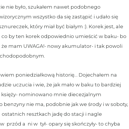
dzie nie było, szukałem nawet podobnego
wizorycznym wszystko da się zastąpić i udało się
nureczek, który miał być białym :). Korek jest, ale
 co by ten korek odpowiednio umieścić w baku- bo
to, że mam UWAGA!- nowy akumulator- i tak powoli
mochodopodobnym.
owiem poniedziałkową historię… Dojechałem na
e uczucia i wie, że jak mało w baku to bardziej
i księży- nominowano mnie diecezjalnym
 benzyny nie ma, podobnie jak we środy i w soboty,
 ostatnich resztkach jadę do stacji i nagle
 przód a ni w tył- opary się skończyły- to chyba