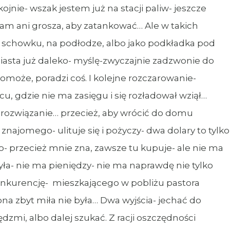
ojnie- wszak jestem już na stacji paliw- jeszcze
mam ani grosza, aby zatankować… Ale w takich
 schowku, na podłodze, albo jako podkładka pod
d miasta już daleko- myślę-zwyczajnie zadzwonie do
omoże, poradzi coś. I kolejne rozczarowanie-
cu, gdzie nie ma zasięgu i się rozładował wziął…
 rozwiązanie… przecież, aby wrócić do domu
ajomego- ulituje się i pożyczy- dwa dolary to tylko
- przecież mnie zna, zawsze tu kupuje- ale nie ma
yła- nie ma pieniędzy- nie ma naprawdę nie tylko
onkurencję- mieszkającego w pobliżu pastora
na zbyt miła nie była… Dwa wyjścia- jechać do
zmi, albo dalej szukać. Z racji oszczędności