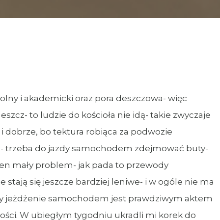
zkolny i akademicki oraz pora deszczowa- więc
szcz- to ludzie do kościoła nie idą- takie zwyczaje
i dobrze, bo tektura robiąca za podwozie
da- trzeba do jazdy samochodem zdejmować buty-
den mały problem- jak pada to przewody
stają się jeszcze bardziej leniwe- i w ogóle nie ma
dy jeżdżenie samochodem jest prawdziwym aktem
dności. W ubiegłym tygodniu ukradli mi korek do