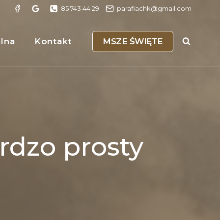
85 743 44 29
parafiachk@gmail.com
MSZE ŚWIĘTE
alna
Kontakt
ardzo prosty