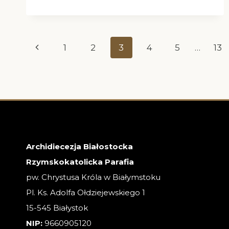
Z
DNIA
19.11.2025
Nawigacja
Poprzednia
1
2
3
4
5
…
13
strona
strony
Archidiecezja Białostocka
Rzymskokatolicka Parafia
pw. Chrystusa Króla w Białymstoku
Pl. Ks. Adolfa Ołdziejewskiego 1
15-545 Białystok
NIP:
9660905120