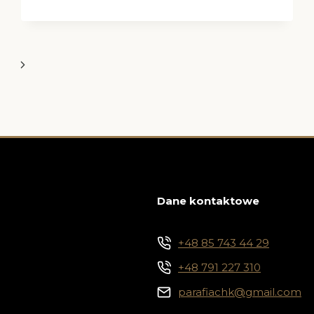
Następna
strona
Dane kontaktowe
+48 85 743 44 29
+48 791 227 310
parafiachk@gmail.com