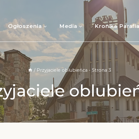
Ogłoszenia
Media
Kronika Parafi
/
Przyjaciele oblubieńca
- Strona 3
zyjaciele oblubie