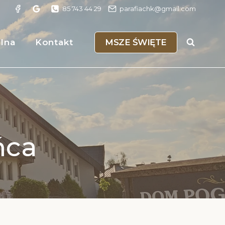
85 743 44 29
parafiachk@gmail.com
MSZE ŚWIĘTE
alna
Kontakt
ńca