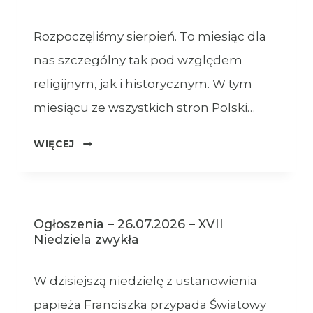
Rozpoczęliśmy sierpień. To miesiąc dla
nas szczególny tak pod względem
religijnym, jak i historycznym. W tym
miesiącu ze wszystkich stron Polski…
OGŁOSZENIA
WIĘCEJ
–
XVIII
NIEDZIELA
ZWYKŁA
Ogłoszenia – 26.07.2026 – XVII
–
Niedziela zwykła
02.08.2026
W dzisiejszą niedzielę z ustanowienia
papieża Franciszka przypada Światowy