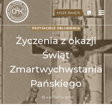
Przejdź
do
MSZE ŚWIĘTE
treści
PRZYJACIELE OBLUBIEŃCA
Życzenia z okazji
Świąt
Zmartwychwstania
Pańskiego
4 kwietnia 2026