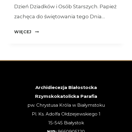
Dzień Dziadków i Osób Starszych. Papież
zachęca do świętowania tego Dnia…
OGŁOSZENIA
WIĘCEJ
–
26.07.2026
–
XVII
NIEDZIELA
ZWYKŁA
Archidiecezja Białostocka
Rzymskokatolicka Parafia
pw. Chrystusa Króla w Białymstoku
Pl. Ks. Adolfa Ołdziejewskiego 1
15-545 Białystok
NIP:
9660905120