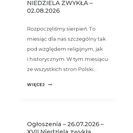
NIEDZIELA ZWYKŁA –
02.08.2026
Rozpoczęliśmy sierpień. To
miesiąc dla nas szczególny tak
pod względem religijnym, jak
i historycznym. W tym miesiącu
ze wszystkich stron Polski…
OGŁOSZENIA
WIĘCEJ
–
XVIII
NIEDZIELA
ZWYKŁA
Ogłoszenia – 26.07.2026 –
–
XVII Niedziela zwykła
02.08.2026