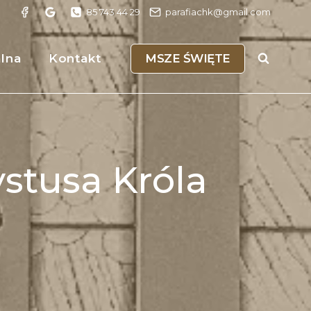
85 743 44 29
parafiachk@gmail.com
MSZE ŚWIĘTE
alna
Kontakt
ystusa Króla