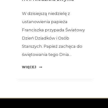
W dzisiejszą niedzielę z
ustanowienia papieża
Franciszka przypada Światowy
Dzień Dziadków i Osób
Starszych. Papież zachęca do
świętowania tego Dnia…
OGŁOSZENIA
WIĘCEJ
–
26.07.2026
–
XVII
NIEDZIELA
ZWYKŁA