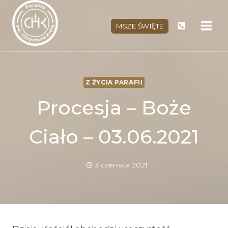
Przejdź
do
MSZE ŚWIĘTE
treści
Z ŻYCIA PARAFII
Procesja – Boże
Ciało – 03.06.2021
3 czerwca 2021