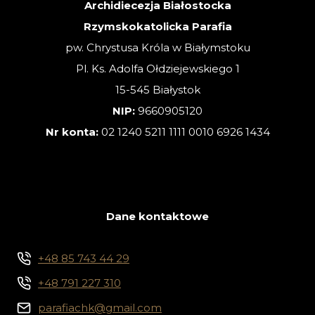
Archidiecezja Białostocka
Rzymskokatolicka Parafia
pw. Chrystusa Króla w Białymstoku
Pl. Ks. Adolfa Ołdziejewskiego 1
15-545 Białystok
NIP:
9660905120
Nr konta:
02 1240 5211 1111 0010 6926 1434
Dane kontaktowe
+48 85 743 44 29
+48 791 227 310
parafiachk@gmail.com