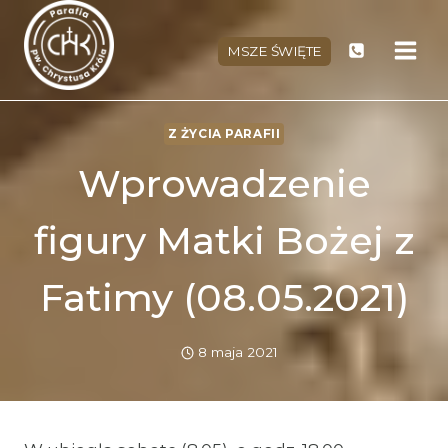
Przejdź
do
MSZE ŚWIĘTE
treści
Z ŻYCIA PARAFII
Wprowadzenie
figury Matki Bożej z
Fatimy (08.05.2021)
8 maja 2021