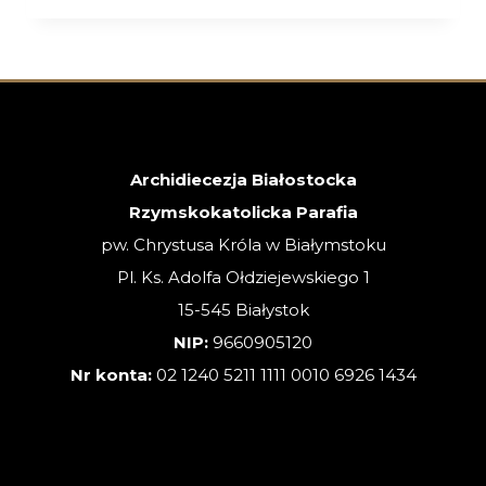
XVIII
NIEDZIELA
ZWYKŁA
–
02.08.2026
Archidiecezja Białostocka
Rzymskokatolicka Parafia
pw. Chrystusa Króla w Białymstoku
Pl. Ks. Adolfa Ołdziejewskiego 1
15-545 Białystok
NIP:
9660905120
Nr konta:
02 1240 5211 1111 0010 6926 1434