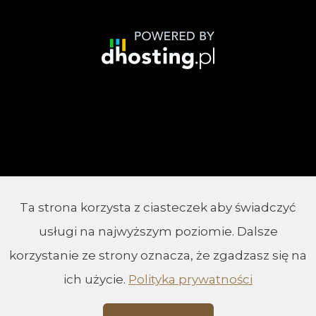
Ta strona korzysta z ciasteczek aby świadczyć
© 2002 - 2026 Parafia Chrystusa Króla w
usługi na najwyższym poziomie. Dalsze
Białymstoku
korzystanie ze strony oznacza, że zgadzasz się na
ich użycie.
Polityka prywatności