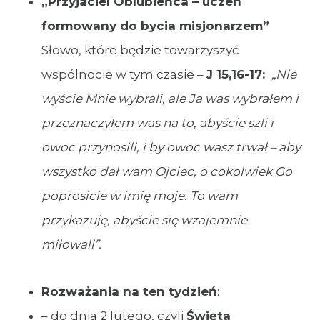
„
Przyjaciel Oblubieńca – uczeń
formowany do bycia misjonarzem”
Słowo, które będzie towarzyszyć
wspólnocie w tym czasie –
J 15,16-17:
„
Nie
wyście Mnie wybrali, ale Ja was wybrałem i
przeznaczyłem was na to, abyście szli i
owoc przynosili, i by owoc wasz trwał – aby
wszystko dał wam Ojciec, o cokolwiek Go
poprosicie w imię moje. To wam
przykazuję, abyście się wzajemnie
miłowali
”.
Rozważania na ten tydzień
:
– do dnia 2 lutego, czyli
Święta