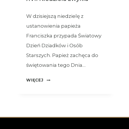
W dzisiejszą niedzielę z
ustanowienia papieża
Franciszka przypada Światowy
Dzień Dziadków i Osób
Starszych. Papież zachęca do
świętowania tego Dnia…
OGŁOSZENIA
WIĘCEJ
–
26.07.2026
–
XVII
NIEDZIELA
ZWYKŁA