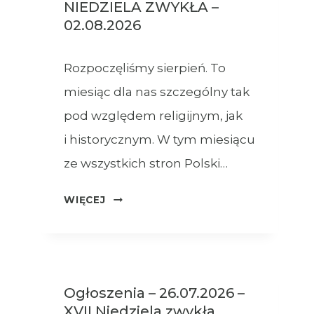
NIEDZIELA ZWYKŁA –
02.08.2026
Rozpoczęliśmy sierpień. To
miesiąc dla nas szczególny tak
pod względem religijnym, jak
i historycznym. W tym miesiącu
ze wszystkich stron Polski…
OGŁOSZENIA
WIĘCEJ
–
XVIII
NIEDZIELA
ZWYKŁA
Ogłoszenia – 26.07.2026 –
–
XVII Niedziela zwykła
02.08.2026