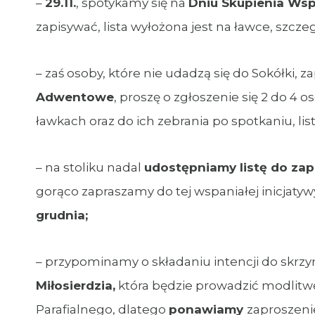
–
29.11.
, spotykamy się na
Dniu Skupienia Wsp
zapisywać, lista wyłożona jest na ławce, szcze
– zaś osoby, które nie udadzą się do Sokółki, 
Adwentowe
, proszę o zgłoszenie się 2 do 4
ławkach oraz do ich zebrania po spotkaniu, lis
– na stoliku nadal
udostępniamy listę do za
gorąco zapraszamy do tej wspaniałej inicjat
grudnia;
– przypominamy o składaniu intencji do skrzy
Miłosierdzia,
która będzie prowadzić modlitw
Parafialnego, dlatego
ponawiamy
zaproszeni