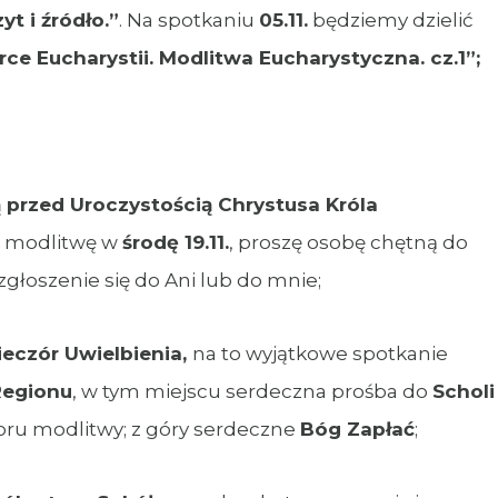
yt i źródło.”
. Na spotkaniu
05.11.
będziemy dzielić
rce Eucharystii. Modlitwa Eucharystyczna. cz.1”;
przed Uroczystością Chrystusa Króla
i modlitwę w
środę 19.11.
, proszę osobę chętną do
głoszenie się do Ani lub do mnie;
eczór Uwielbienia,
na to wyjątkowe spotkanie
Regionu
, w tym miejscu serdeczna prośba do
Scholi
oru modlitwy; z góry serdeczne
Bóg Zapłać
;