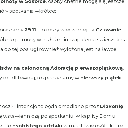
ólnoty w Sokółce
, osoby chętne mogą się jeszcze
góły spotkania wkrótce;
zapraszamy
29.11.
po mszy wieczornej na
Czuwanie
 osób do pomocy w rozłożeniu i zapaleniu świeczek na
ta do tej posługi również wyłożona jest na ławce;
pisów na całonocną Adorację pierwszopiątkową,
ywy modlitewnej, rozpoczynamy w
pierwszy piątek
neczki, intencje te będą omadlane przez
Diakonię
ę wstawienniczą po spotkaniu, w kaplicy Domu
e, do
osobistego udziału
w modlitwie osób, które