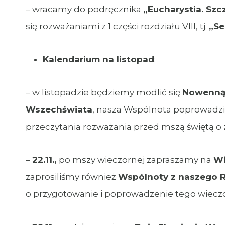
– wracamy do podręcznika
„Eucharystia. Szcz
się rozważaniami z 1 części rozdziału VIII, tj.
„Se
Kalendarium na listopad
:
– w listopadzie będziemy modlić się
Nowenną 
Wszechświata
, nasza Wspólnota poprowadz
przeczytania rozważania przed mszą świętą o z
–
22.11.,
po mszy wieczornej zapraszamy na
Wi
zaprosiliśmy również
Wspólnoty z naszego 
o przygotowanie i poprowadzenie tego wiecz