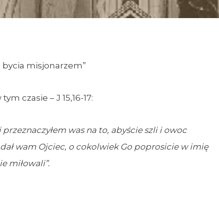
o bycia misjonarzem”
ym czasie – J 15,16-17:
i przeznaczyłem was na to, abyście szli i owoc
o dał wam Ojciec, o cokolwiek Go poprosicie w imię
e miłowali”.