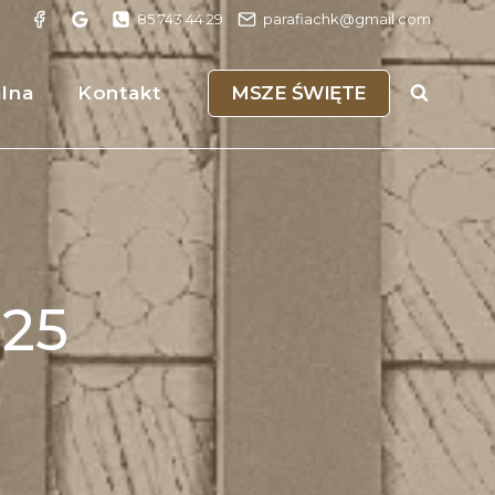
85 743 44 29
parafiachk@gmail.com
MSZE ŚWIĘTE
alna
Kontakt
025