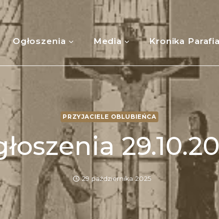
Ogłoszenia
Media
Kronika Parafi
PRZYJACIELE OBLUBIEŃCA
łoszenia 29.10.2
29 października 2025