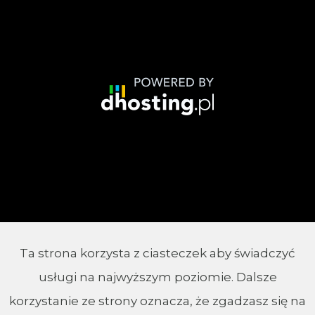
Ta strona korzysta z ciasteczek aby świadczyć
© 2002 - 2026 Parafia Chrystusa Króla w
usługi na najwyższym poziomie. Dalsze
Białymstoku
korzystanie ze strony oznacza, że zgadzasz się na