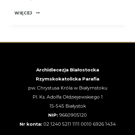
OGŁOSZENIA
WIĘCEJ
–
XVIII
NIEDZIELA
ZWYKŁA
–
02.08.2026
Archidiecezja Białostocka
Rzymskokatolicka Parafia
pw. Chrystusa Króla w Białymstoku
Pl. Ks. Adolfa Ołdziejewskiego 1
15-545 Białystok
NIP:
9660905120
Nr konta:
02 1240 5211 1111 0010 6926 1434