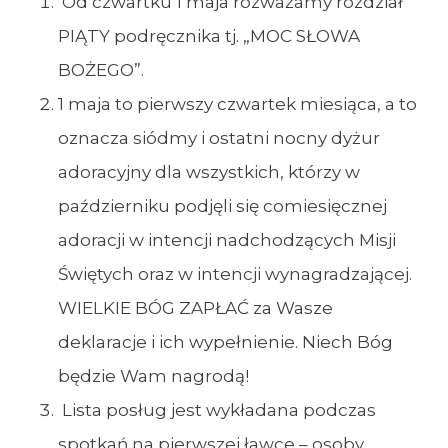
Od czwartku 1 maja rozważamy rozdział
PIĄTY podręcznika tj. „MOC SŁOWA
BOŻEGO”.
1 maja to pierwszy czwartek miesiąca, a to
oznacza siódmy i ostatni nocny dyżur
adoracyjny dla wszystkich, którzy w
październiku podjęli się comiesięcznej
adoracji w intencji nadchodzących Misji
Świętych oraz w intencji wynagradzającej.
WIELKIE BÓG ZAPŁAĆ za Wasze
deklaracje i ich wypełnienie. Niech Bóg
będzie Wam nagrodą!
Lista posług jest wykładana podczas
spotkań na pierwszej ławce – osoby