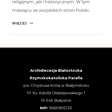
religijnym, jak i historycznym. W tym
miesiącu ze wszystkich stron Polski…
OGŁOSZENIA
WIĘCEJ
–
XVIII
NIEDZIELA
ZWYKŁA
–
02.08.2026
Archidiecezja Białostocka
Rzymskokatolicka Parafia
pw. Chrystusa Króla w Białymstoku
Pl. Ks. Adolfa Ołdziejewskiego 1
15-545 Białystok
NIP:
9660905120