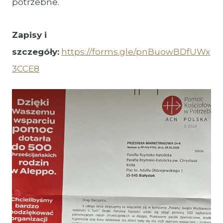
potrzebne.
Zapisy i
szczegóły:
https://forms.gle/pnBuowBDfUWx
3CCE8