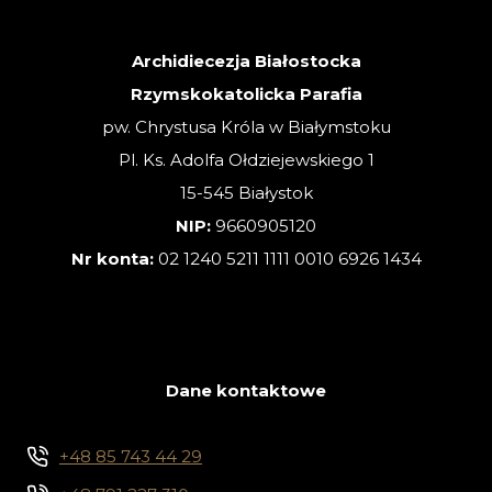
ZWYKŁA
Archidiecezja Białostocka
Rzymskokatolicka Parafia
pw. Chrystusa Króla w Białymstoku
Pl. Ks. Adolfa Ołdziejewskiego 1
15-545 Białystok
NIP:
9660905120
Nr konta:
02 1240 5211 1111 0010 6926 1434
Dane kontaktowe
+48 85 743 44 29