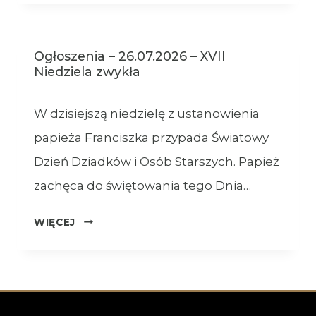
XVIII
NIEDZIELA
ZWYKŁA
Ogłoszenia – 26.07.2026 – XVII
–
Niedziela zwykła
02.08.2026
W dzisiejszą niedzielę z ustanowienia
papieża Franciszka przypada Światowy
Dzień Dziadków i Osób Starszych. Papież
zachęca do świętowania tego Dnia…
OGŁOSZENIA
WIĘCEJ
–
26.07.2026
–
XVII
NIEDZIELA