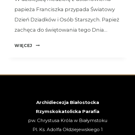
papieża Franciszka przypada Światowy
Dzień Dziadków i Osób Starszych. Papież
zachęca do świętowania tego Dnia…
OGŁOSZENIA
WIĘCEJ
–
26.07.2026
–
XVII
NIEDZIELA
ZWYKŁA
Archidiecezja Białostocka
Rzymskokatolicka Parafia
pw. Chrystusa Króla w Białymstoku
Pl. Ks. Adolfa Ołdziejewskiego 1