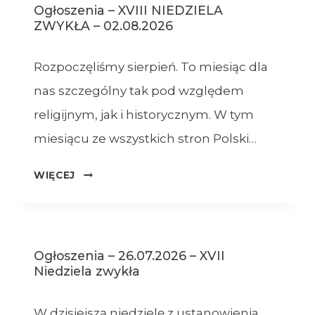
Ogłoszenia – XVIII NIEDZIELA
ZWYKŁA – 02.08.2026
Rozpoczęliśmy sierpień. To miesiąc dla
nas szczególny tak pod względem
religijnym, jak i historycznym. W tym
miesiącu ze wszystkich stron Polski…
OGŁOSZENIA
WIĘCEJ
–
XVIII
NIEDZIELA
ZWYKŁA
Ogłoszenia – 26.07.2026 – XVII
–
Niedziela zwykła
02.08.2026
W dzisiejszą niedzielę z ustanowienia