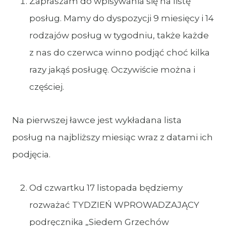
Zapraszam do wpisywania się na listę
posług. Mamy do dyspozycji 9 miesięcy i 14
rodzajów posług w tygodniu, także każde
z nas do czerwca winno podjąć choć kilka
razy jakąś posługę. Oczywiście można i
częściej.
Na pierwszej ławce jest wykładana lista
posług na najbliższy miesiąc wraz z datami ich
podjęcia.
Od czwartku 17 listopada będziemy
rozważać TYDZIEŃ WPROWADZAJĄCY
podręcznika „Siedem Grzechów