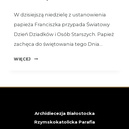
02.08.2026
W dzisiejszą niedzielę z ustanowienia
papieża Franciszka przypada Światowy
Dzień Dziadków i Osób Starszych. Papież
zachęca do świętowania tego Dnia…
OGŁOSZENIA
WIĘCEJ
–
26.07.2026
–
XVII
NIEDZIELA
ZWYKŁA
Archidiecezja Białostocka
Rzymskokatolicka Parafia