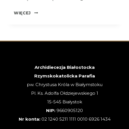
OGŁOSZENIA
WIĘCEJ
–
26.07.2026
–
XVII
NIEDZIELA
ZWYKŁA
Archidiecezja Białostocka
Rzymskokatolicka Parafia
pw. Chrystusa Króla w Białymstoku
Pl. Ks. Adolfa Ołdziejewskiego 1
15-545 Białystok
NIP:
9660905120
Nr konta:
02 1240 5211 1111 0010 6926 1434