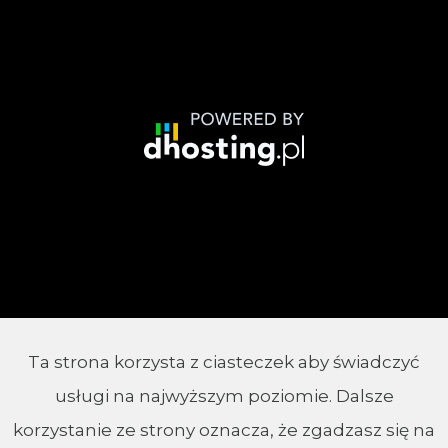
Ta strona korzysta z ciasteczek aby świadczyć
© 2002 - 2026 Parafia Chrystusa Króla w
usługi na najwyższym poziomie. Dalsze
Białymstoku
korzystanie ze strony oznacza, że zgadzasz się na