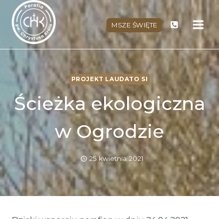
Przejdź
do
MSZE ŚWIĘTE
treści
PROJEKT LAUDATO SI
Ścieżka ekologiczna
w Ogrodzie
25 kwietnia 2021