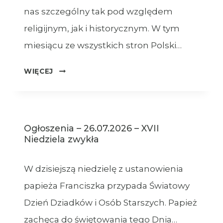
nas szczególny tak pod względem
religijnym, jak i historycznym. W tym
miesiącu ze wszystkich stron Polski…
OGŁOSZENIA
WIĘCEJ
–
XVIII
NIEDZIELA
ZWYKŁA
Ogłoszenia – 26.07.2026 – XVII
–
Niedziela zwykła
02.08.2026
W dzisiejszą niedzielę z ustanowienia
papieża Franciszka przypada Światowy
Dzień Dziadków i Osób Starszych. Papież
zachęca do świętowania tego Dnia…