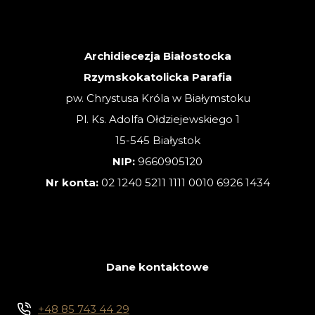
–
02.08.2026
Archidiecezja Białostocka
Rzymskokatolicka Parafia
pw. Chrystusa Króla w Białymstoku
Pl. Ks. Adolfa Ołdziejewskiego 1
15-545 Białystok
NIP:
9660905120
Nr konta:
02 1240 5211 1111 0010 6926 1434
Dane kontaktowe
+48 85 743 44 29