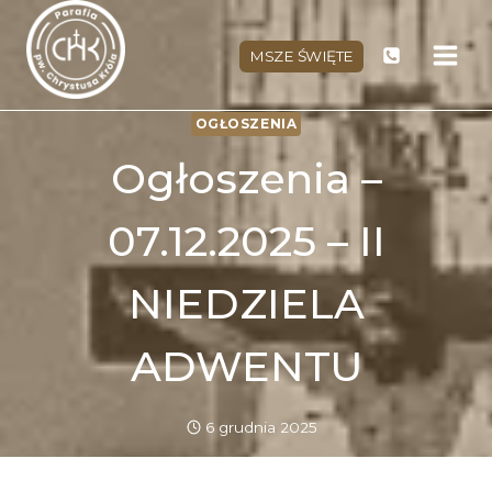
Przejdź
do
MSZE ŚWIĘTE
treści
OGŁOSZENIA
Ogłoszenia –
07.12.2025 – II
NIEDZIELA
ADWENTU
6 grudnia 2025