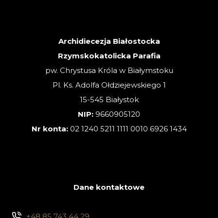
–
02.08.2026
Archidiecezja Białostocka
Rzymskokatolicka Parafia
pw. Chrystusa Króla w Białymstoku
Pl. Ks. Adolfa Ołdziejewskiego 1
15-545 Białystok
NIP:
9660905120
Nr konta:
02 1240 5211 1111 0010 6926 1434
Dane kontaktowe
+48 85 743 44 29