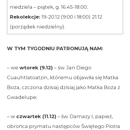
niedziela – piątek, g. 16.45-18.00;
Rekolekcje:
19-20.12 (9:00 i 18:00)
21.12
(porządek niedzielny).
W TYM TYGODNIU PATRONUJĄ NAM:
– we
wtorek (9.12)
– św. Jan Diego
Cuauhtlatoatzin, któremu objawiła się Matka
Boża, czczona dzisiaj dzisiaj jako Matka Boża z
Gwadelupe;
– w
czwartek (11.12)
– św. Damazy I, papież,
obrońca prymatu następców Świętego Piotra