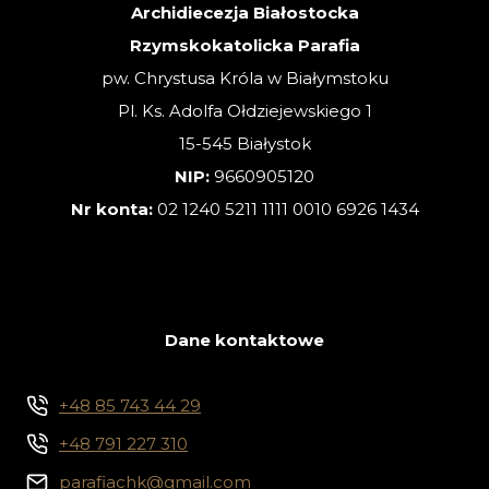
Archidiecezja Białostocka
Rzymskokatolicka Parafia
pw. Chrystusa Króla w Białymstoku
Pl. Ks. Adolfa Ołdziejewskiego 1
15-545 Białystok
NIP:
9660905120
Nr konta:
02 1240 5211 1111 0010 6926 1434
Dane kontaktowe
+48 85 743 44 29
+48 791 227 310
parafiachk@gmail.com