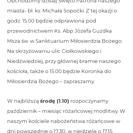
Obchodzimy dzisiaj Święto Patrona naszego
miasta- bł. ks. Michała Sopoćki. Z tej okazji o
godz. 15.00 będzie odprawiona pod
przewodnictwem Ks. Abp Józefa Guzdka
Msza św. w Sanktuarium Miłosierdzia Bożego.
Na skrzyżowaniu ulic Ciołkowskiego i
Niedźwiedziej, przy głównej bramie naszego
kościoła, także o 15.00 będzie Koronka do
Miłosierdzia Bożego – zapraszamy.
W najbliższą
środę (1.10)
rozpoczynamy
październik – miesiąc różańcowej modlitwy. W
naszym kościele nabożeństwa różańcowe w
dni powszednie o 17.30, w niedziele o 17.15.