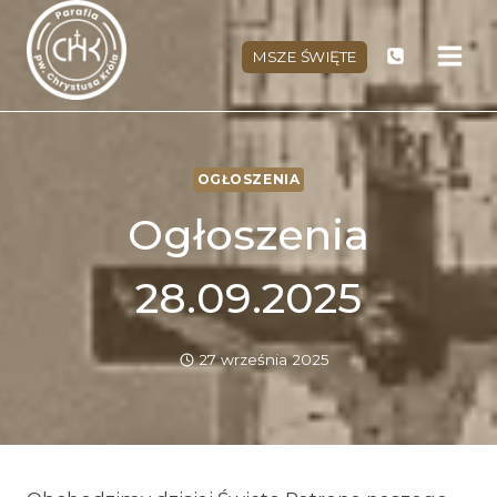
Przejdź
do
MSZE ŚWIĘTE
treści
OGŁOSZENIA
Ogłoszenia
28.09.2025
27 września 2025