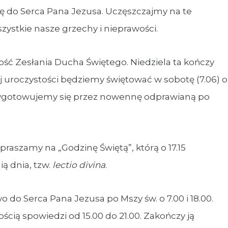
 do Serca Pana Jezusa. Uczęszczajmy na te
stkie nasze grzechy i nieprawości.
tość Zesłania Ducha Świętego. Niedziela ta kończy
ej uroczystości będziemy świętować w sobotę (7.06) o
przygotowujemy się przez nowennę odprawianą po
praszamy na „Godzinę Świętą”, którą o 17.15
 dnia, tzw.
lectio divina
.
 do Serca Pana Jezusa po Mszy św. o 7.00 i 18.00.
cią spowiedzi od 15.00 do 21.00. Zakończy ją