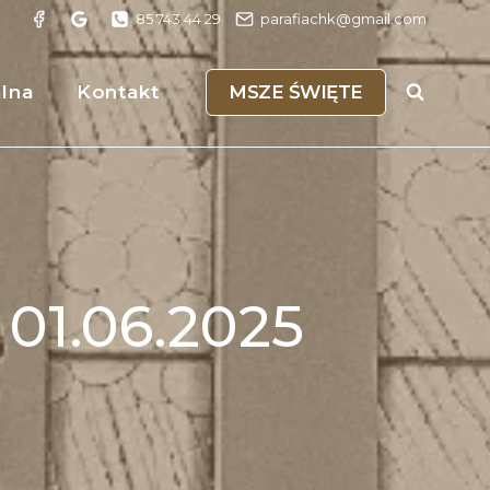
85 743 44 29
parafiachk@gmail.com
MSZE ŚWIĘTE
alna
Kontakt
01.06.2025