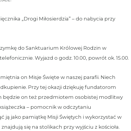
znika „Drogi Miłosierdzia” – do nabycia przy
grzymkę do Sanktuarium Królowej Rodzin w
telefonicznie. Wyjazd o godz. 10.00, powrót ok. 15.00.
ętnia on Misje Święte w naszej parafii. Niech
kupienie. Przy tej okazji dziękuję fundatorom
ch będzie on też przedmiotem osobistej modlitwy
książeczka – pomocnik w odczytaniu
ć ją jako pamiątkę Misji Świętych i wykorzystać w
najdują się na stolikach przy wyjściu z kościoła.