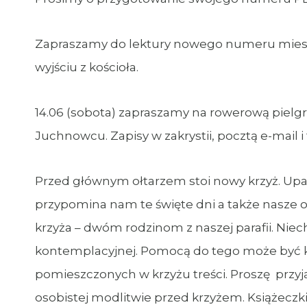
Zapraszamy do lektury nowego numeru miesięc
wyjściu z kościoła.
14.06 (sobota) zapraszamy na rowerową piel
Juchnowcu. Zapisy w zakrystii, pocztą e-mail i 
Przed głównym ołtarzem stoi nowy krzyż. Upami
przypomina nam te święte dni a także nasze od
krzyża – dwóm rodzinom z naszej parafii. Nie
kontemplacyjnej. Pomocą do tego może być 
pomieszczonych w krzyżu treści. Proszę przyją
osobistej modlitwie przed krzyżem. Książeczki z