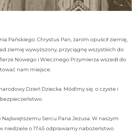
a Pańskiego. Chrystus Pan, zanim opuścił ziemię,
nad ziemię wywyższony, przyciągnę wszystkich do
e Ofierze Nowego i Wiecznego Przymierza wszedł do
gotować nam miejsce.
narodowy Dzień Dziecka. Módlmy się o czyste i
i bezpieczeństwo.
u Najświętszemu Sercu Pana Jezusa. W naszym
, w niedziele o 17.45 odprawiamy nabożeństwo