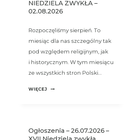
NIEDZIELA ZWYKŁA –
02.08.2026
Rozpoczęliśmy sierpień. To
miesiąc dla nas szczególny tak
pod względem religijnym, jak
i historycznym. W tym miesiącu
ze wszystkich stron Polski…
OGŁOSZENIA
WIĘCEJ
–
XVIII
NIEDZIELA
ZWYKŁA
Ogłoszenia – 26.07.2026 –
–
XVII Niedziela zwykła
02.08.2026