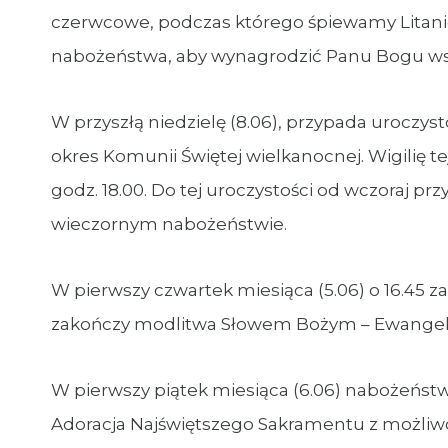
czerwcowe, podczas którego śpiewamy Litanię
nabożeństwa, aby wynagrodzić Panu Bogu wszy
W przyszłą niedzielę (8.06), przypada uroczys
okres Komunii Świętej wielkanocnej. Wigilię t
godz. 18.00. Do tej uroczystości od wczoraj 
wieczornym nabożeństwie.
W pierwszy czwartek miesiąca (5.06) o 16.45 za
zakończy modlitwa Słowem Bożym – Ewangelią
W pierwszy piątek miesiąca (6.06) nabożeństwo
Adoracja Najświętszego Sakramentu z możliwoś