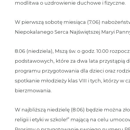
modlitwa o uzdrowienie duchowe i fizyczne.
W pierwszą sobotę miesiąca (7.06) nabożeństw
Niepokalanego Serca Najświętszej Maryi Panny 
8.06 (niedziela), Mszą św. o godz. 10.00 rozpoc
podstawowych, które za dwa lata przystąpią d
programu przygotowania dla dzieci oraz rodzic
spotkanie młodzieży klas VIII i tych, którzy 
bierzmowania.
W najbliższą niedzielę (8.06) będzie można zł
religii i etyki w szkole!” mającą na celu umoco
Prosimy o przygotowanie swojego numeru P