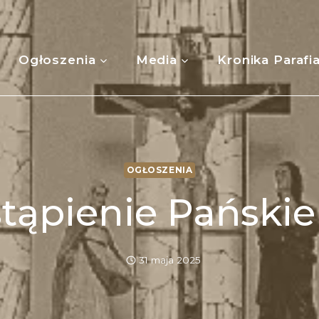
Ogłoszenia
Media
Kronika Parafi
OGŁOSZENIA
ąpienie Pańskie 
31 maja 2025