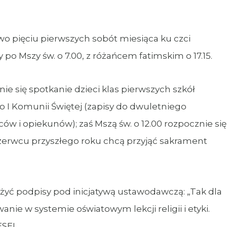
o pięciu pierwszych sobót miesiąca ku czci
po Mszy św. o 7.00, z różańcem fatimskim o 17.15.
znie się spotkanie dzieci klas pierwszych szkół
o I Komunii Świętej (zapisy do dwuletniego
ów i opiekunów); zaś Mszą św. o 12.00 rozpocznie się
w czerwcu przyszłego roku chcą przyjąć sakrament
ożyć podpisy pod inicjatywą ustawodawczą: „Tak dla
wanie w systemie oświatowym lekcji religii i etyki.
ESEL.