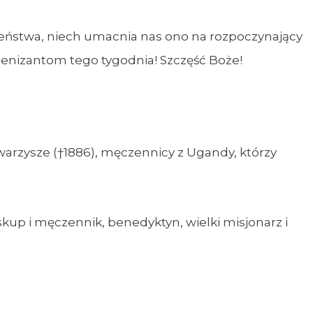
eństwa, niech umacnia nas ono na rozpoczynający
olenizantom tego tygodnia! Szczęść Boże!
owarzysze (†1886), męczennicy z Ugandy, którzy
iskup i męczennik, benedyktyn, wielki misjonarz i