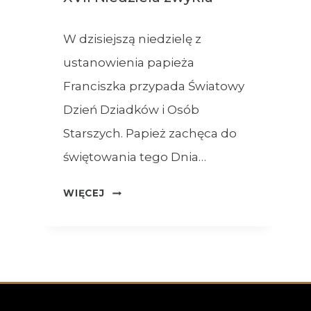
W dzisiejszą niedzielę z
ustanowienia papieża
Franciszka przypada Światowy
Dzień Dziadków i Osób
Starszych. Papież zachęca do
świętowania tego Dnia…
OGŁOSZENIA
WIĘCEJ
–
26.07.2026
–
XVII
NIEDZIELA
ZWYKŁA