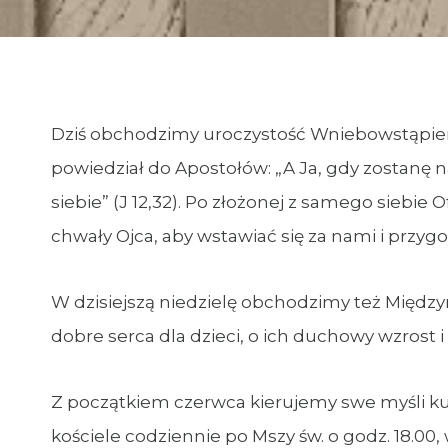
Dziś obchodzimy uroczystość Wniebowstąpieni
powiedział do Apostołów: „A Ja, gdy zostanę 
siebie” (J 12,32). Po złożonej z samego siebi
chwały Ojca, aby wstawiać się za nami i przy
W dzisiejszą niedzielę obchodzimy też Między
dobre serca dla dzieci, o ich duchowy wzrost 
Z początkiem czerwca kierujemy swe myśli k
kościele codziennie po Mszy św. o godz. 18.00