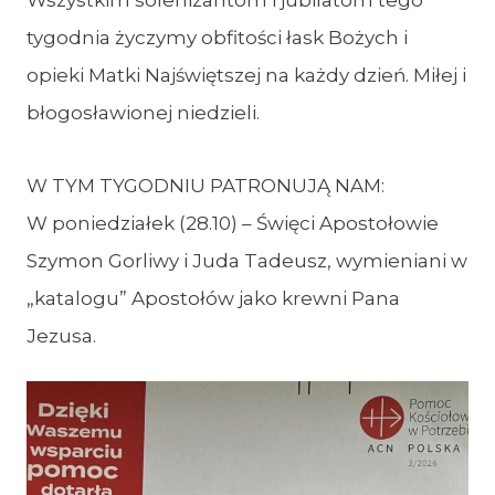
Wszystkim solenizantom i jubilatom tego
tygodnia życzymy obfitości łask Bożych i
opieki Matki Najświętszej na każdy dzień. Miłej i
błogosławionej niedzieli.
W TYM TYGODNIU PATRONUJĄ NAM:
W poniedziałek (28.10) – Święci Apostołowie
Szymon Gorliwy i Juda Tadeusz, wymieniani w
„katalogu” Apostołów jako krewni Pana
Jezusa.