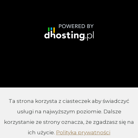
Ta strona korzysta z ciasteczek aby świadczyć
© 2002 - 2026 Parafia Chrystusa Króla w
usługi na najwyższym poziomie. Dalsze
Białymstoku
korzystanie ze strony oznacza, że zgadzasz się na
ich użycie.
Polityka prywatności