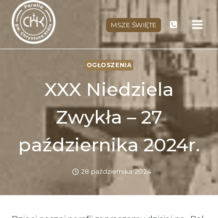
Przejdź
do
MSZE ŚWIĘTE
treści
OGŁOSZENIA
XXX Niedziela
Zwykła – 27
października 2024r.
28 października 2024