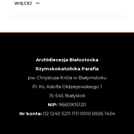
OGŁOSZENIA
WIĘCEJ
–
XVIII
NIEDZIELA
ZWYKŁA
–
02.08.2026
Archidiecezja Białostocka
Rzymskokatolicka Parafia
pw. Chrystusa Króla w Białymstoku
Pl. Ks. Adolfa Ołdziejewskiego 1
15-545 Białystok
NIP:
9660905120
Nr konta:
02 1240 5211 1111 0010 6926 1434