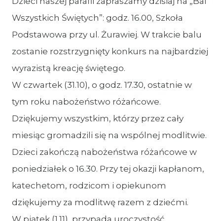
Dzieci naszej parafii zapraszamy dzisiaj na „Bal
Wszystkich Świętych”: godz. 16.00, Szkoła
Podstawowa przy ul. Żurawiej. W trakcie balu
zostanie rozstrzygnięty konkurs na najbardziej
wyrazistą kreację świętego.
W czwartek (31.10), o godz. 17.30, ostatnie w
tym roku nabożeństwo różańcowe.
Dziękujemy wszystkim, którzy przez cały
miesiąc gromadzili się na wspólnej modlitwie.
Dzieci zakończą nabożeństwa różańcowe w
poniedziałek o 16.30. Przy tej okazji kapłanom,
katechetom, rodzicom i opiekunom
dziękujemy za modlitwę razem z dziećmi.
W piątek (1.11), przypada uroczystość