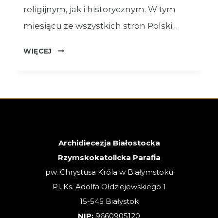
religijnym, jak i historycznym. W tym
miesiącu ze wszystkich stron Polski…
OGŁOSZENIA
WIĘCEJ
–
XVIII
NIEDZIELA
ZWYKŁA
–
02.08.2026
Archidiecezja Białostocka
Rzymskokatolicka Parafia
pw. Chrystusa Króla w Białymstoku
Pl. Ks. Adolfa Ołdziejewskiego 1
15-545 Białystok
NIP:
9660905120