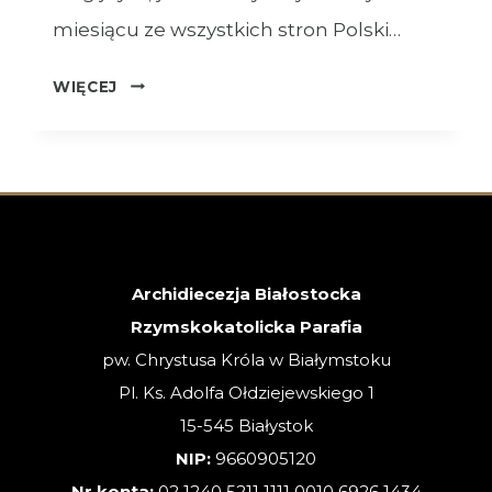
miesiącu ze wszystkich stron Polski…
OGŁOSZENIA
WIĘCEJ
–
XVIII
NIEDZIELA
ZWYKŁA
–
02.08.2026
Archidiecezja Białostocka
Rzymskokatolicka Parafia
pw. Chrystusa Króla w Białymstoku
Pl. Ks. Adolfa Ołdziejewskiego 1
15-545 Białystok
NIP:
9660905120
Nr konta:
02 1240 5211 1111 0010 6926 1434