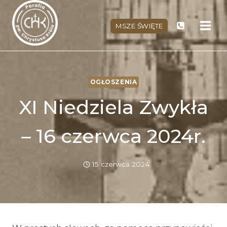
Przejdź
do
MSZE ŚWIĘTE
treści
OGŁOSZENIA
XI Niedziela Zwykła
– 16 czerwca 2024r.
15 czerwca 2024