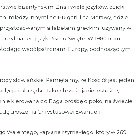
rstwie bizantyńskim. Znali wiele języków, dzięki
, między innymi do Bułgarii i na Morawy, gdzie
sany przystosowanym alfabetem greckim, używany w
aczył na ten język Pismo Święte. W 1980 roku
i Metodego współpatronami Europy, podnosząc tym
ody słowiańskie. Pamiętajmy, że Kościół jest jeden,
ycje i obrządki. Jako chrześcijanie jesteśmy
nie kierowaną do Boga prośbę o pokój na świecie,
odę głoszenia Chrystusowej Ewangelii.
o Walentego, kapłana rzymskiego, który w 269