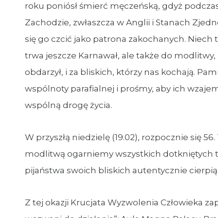
roku poniósł śmierć męczeńską, gdyż podczas t
Zachodzie, zwłaszcza w Anglii i Stanach Zjedn
się go czcić jako patrona zakochanych. Niech 
trwa jeszcze Karnawał, ale także do modlitwy
obdarzył, i za bliskich, którzy nas kochają. P
wspólnoty parafialnej i prośmy, aby ich wzaje
wspólną drogę życia.
W przyszłą niedzielę (19.02), rozpocznie się 
modlitwą ogarniemy wszystkich dotkniętych t
pijaństwa swoich bliskich autentycznie cierpią
Z tej okazji Krucjata Wyzwolenia Człowieka za