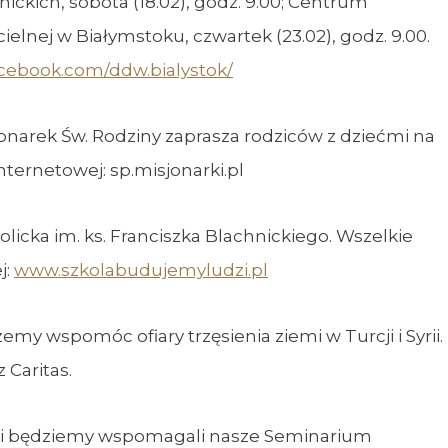
ickich, sobota (18.02), godz. 9.00; Centrum
lnej w Białymstoku, czwartek (23.02), godz. 9.00.
acebook.com/ddw.bialystok/
narek Św. Rodziny zaprasza rodziców z dziećmi na
ternetowej: sp.misjonarki.pl
licka im. ks. Franciszka Blachnickiego. Wszelkie
j:
www.szkolabudujemyludzi.pl
emy wspomóc ofiary trzęsienia ziemi w Turcji i Syrii.
Caritas.
arami będziemy wspomagali nasze Seminarium