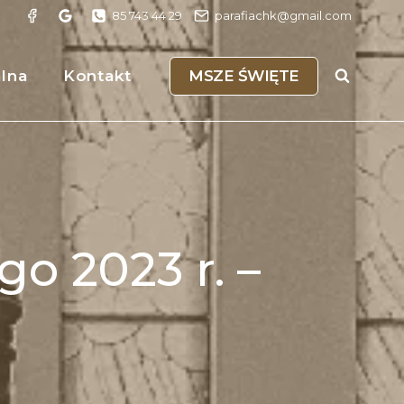
85 743 44 29
parafiachk@gmail.com
MSZE ŚWIĘTE
alna
Kontakt
go 2023 r. –