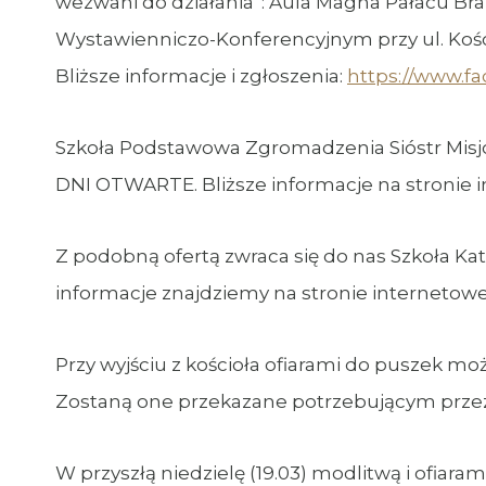
wezwani do działania”: Aula Magna Pałacu Bran
Wystawienniczo-Konferencyjnym przy ul. Koście
Bliższe informacje i zgłoszenia:
https://www.f
Szkoła Podstawowa Zgromadzenia Sióstr Misjo
DNI OTWARTE. Bliższe informacje na stronie in
Z podobną ofertą zwraca się do nas Szkoła Kato
informacje znajdziemy na stronie internetowe
Przy wyjściu z kościoła ofiarami do puszek moż
Zostaną one przekazane potrzebującym przez 
W przyszłą niedzielę (19.03) modlitwą i ofi