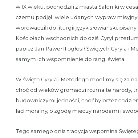
w IX wieku, pochodzili z miasta Saloniki w cesa
czemu podjęli wiele udanych wypraw misyjnych
wprowadzili do liturgii język słowiański, pi
Kościołach wschodnich do dziś. Cyryl przetłum
papież Jan Paweł II ogłosił Świętych Cyryla 
samym ich wspomnienie do rangi święta.
W święto Cyryla i Metodego modlimy się za nar
choć od wieków gromadzi rozmaite narody, trad
budowniczymi jedności, choćby przez codzien
ład moralny, o zgodę między narodami i swob
Tego samego dnia tradycja wspomina Święteg