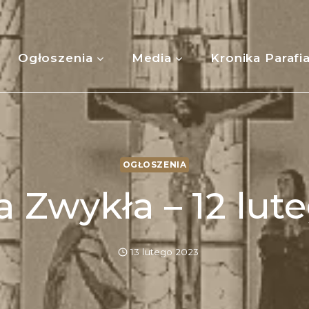
Ogłoszenia
Media
Kronika Parafi
OGŁOSZENIA
a Zwykła – 12 lute
13 lutego 2023