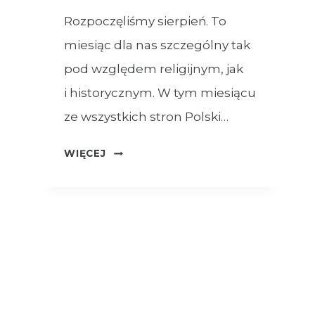
Rozpoczęliśmy sierpień. To
miesiąc dla nas szczególny tak
pod względem religijnym, jak
i historycznym. W tym miesiącu
ze wszystkich stron Polski…
OGŁOSZENIA
WIĘCEJ
–
XVIII
NIEDZIELA
ZWYKŁA
–
02.08.2026