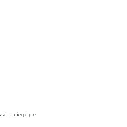
yśćcu cierpiące