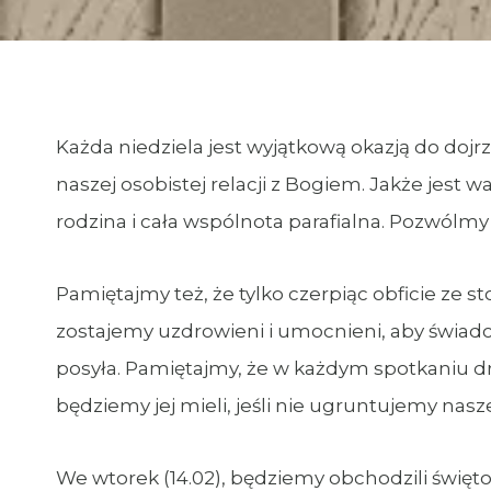
Każda niedziela jest wyjątkową okazją do dojrz
naszej osobistej relacji z Bogiem. Jakże jest 
rodzina i cała wspólnota parafialna. Pozwólm
Pamiętajmy też, że tylko czerpiąc obficie ze s
zostajemy uzdrowieni i umocnieni, aby świadc
posyła. Pamiętajmy, że w każdym spotkaniu dru
będziemy jej mieli, jeśli nie ugruntujemy nas
We wtorek (14.02), będziemy obchodzili święto