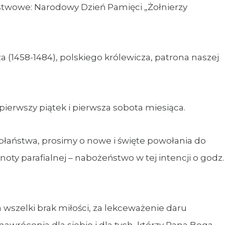
aństwowe: Narodowy Dzień Pamięci „Żołnierzy
za (1458-1484), polskiego królewicza, patrona naszej
ierwszy piątek i pierwsza sobota miesiąca.
apłaństwa, prosimy o nowe i święte powołania do
noty parafialnej – nabożeństwo w tej intencji o godz.
wszelki brak miłości, za lekceważenie daru