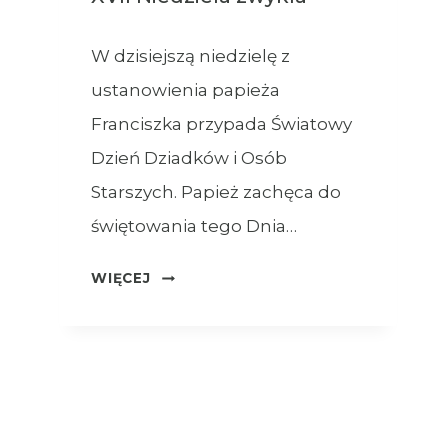
W dzisiejszą niedzielę z
ustanowienia papieża
Franciszka przypada Światowy
Dzień Dziadków i Osób
Starszych. Papież zachęca do
świętowania tego Dnia…
OGŁOSZENIA
WIĘCEJ
–
26.07.2026
–
XVII
NIEDZIELA
ZWYKŁA