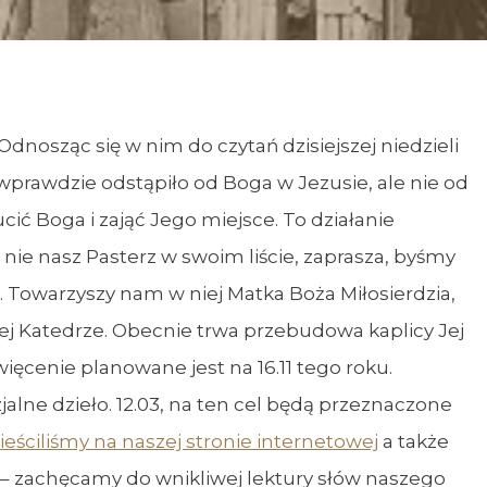
 Odnosząc się w nim do czytań dzisiejszej niedzieli
wprawdzie odstąpiło od Boga w Jezusie, ale nie od
cić Boga i zająć Jego miejsce. To działanie
nie nasz Pasterz w swoim liście, zaprasza, byśmy
kę. Towarzyszy nam w niej Matka Boża Miłosierdzia,
j Katedrze. Obecnie trwa przebudowa kaplicy Jej
ęcenie planowane jest na 16.11 tego roku.
jalne dzieło. 12.03, na ten cel będą przeznaczone
ieściliśmy na naszej stronie internetowej
a także
a – zachęcamy do wnikliwej lektury słów naszego