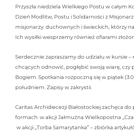
Przyszła niedziela Wielkiego Postu w całym K
Dzień Modlitw, Postu i Solidarności z Misjon
misjonarzy: duchownych i świeckich, którzy n
Ich wysiłki wesprzemy również ofiarami złoż
Serdecznie zapraszamy do udziału w kursie – r
chcących odnowić, pogłębić swoją wiarę, czy p
Bogiem. Spotkania rozpoczną się w piątek (3.0
południem. Zapisy w zakrystii.
Caritas Archidiecezji Białostockiej zachęca do
formach: w akcji Jałmużna Wielkopostna „Czas
w akcji „Torba Samarytanka” – zbiórka artyku