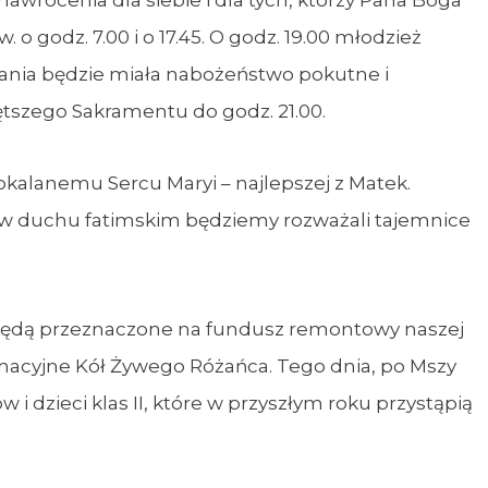
nawrócenia dla siebie i dla tych, którzy Pana Boga
o godz. 7.00 i o 17.45. O godz. 19.00 młodzież
nia będzie miała nabożeństwo pokutne i
ętszego Sakramentu do godz. 21.00.
alanemu Sercu Maryi – najlepszej z Matek.
5, w duchu fatimskim będziemy rozważali tajemnice
ę będą przeznaczone na fundusz remontowy naszej
formacyjne Kół Żywego Różańca. Tego dnia, po Mszy
 i dzieci klas II, które w przyszłym roku przystąpią