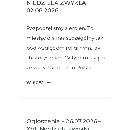
NIEDZIELA ZWYKŁA –
02.08.2026
Rozpoczęliśmy sierpień. To
miesiąc dla nas szczególny tak
pod względem religijnym, jak
i historycznym. W tym miesiącu
ze wszystkich stron Polski…
OGŁOSZENIA
WIĘCEJ
–
XVIII
NIEDZIELA
ZWYKŁA
Ogłoszenia – 26.07.2026 –
–
XVII Niedziela zwykła
02.08.2026