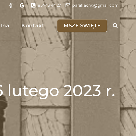
85 743 44 29
parafiachk@gmail.com
MSZE ŚWIĘTE
alna
Kontakt
 lutego 2023 r.