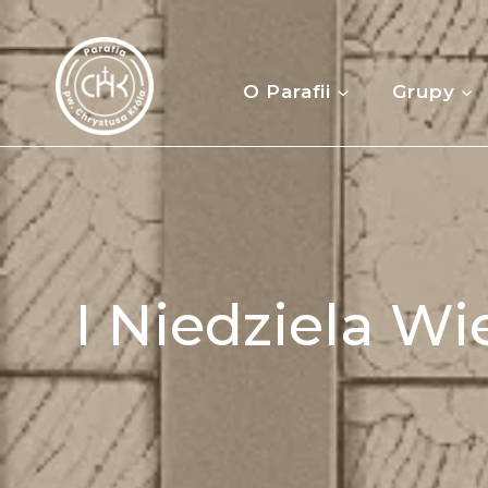
Przejdź
do
treści
O Parafii
Grupy
I Niedziela Wi