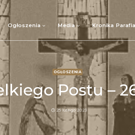
Ogłoszenia
Media
Kronika Parafi
OGŁOSZENIA
elkiego Postu – 26
25 lutego 2023