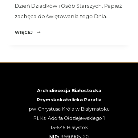
Dzień Dziadków i Osób Starszych. Papież
zachęca do świętowania tego Dnia…
OGŁOSZENIA
WIĘCEJ
–
26.07.2026
–
XVII
NIEDZIELA
ZWYKŁA
Archidiecezja Białostocka
Rzymskokatolicka Parafia
pw. Chrystusa Króla w Białymstoku
Pl. Ks. Adolfa Ołdziejewskiego 1
15-545 Białystok
NIP:
9660905120