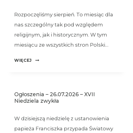
Rozpoczęliśmy sierpień. To miesiąc dla
nas szczególny tak pod względem
religijnym, jak i historycznym. W tym
miesiącu ze wszystkich stron Polski…
OGŁOSZENIA
WIĘCEJ
–
XVIII
NIEDZIELA
ZWYKŁA
Ogłoszenia – 26.07.2026 – XVII
–
Niedziela zwykła
02.08.2026
W dzisiejszą niedzielę z ustanowienia
papieża Franciszka przypada Światowy