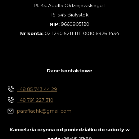
Pl. Ks. Adolfa Ołdziejewskiego 1
15-545 Białystok
NIP:
9660905120
Nr konta:
02 1240 5211 1111 0010 6926 1434
Dane kontaktowe
+48 85 743 44 29
+48 791 227 310
parafiachk@gmail.com
Kancelaria czynna od poniedziałku do soboty w
godz.: 16:45-17:30