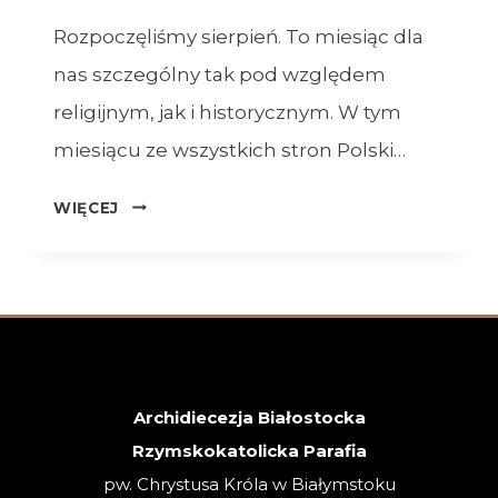
Rozpoczęliśmy sierpień. To miesiąc dla
nas szczególny tak pod względem
religijnym, jak i historycznym. W tym
miesiącu ze wszystkich stron Polski…
OGŁOSZENIA
WIĘCEJ
–
XVIII
NIEDZIELA
ZWYKŁA
–
02.08.2026
Archidiecezja Białostocka
Rzymskokatolicka Parafia
pw. Chrystusa Króla w Białymstoku