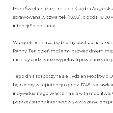
Msza Święta z okazji Imienin Księdza Arcybi
sprawowana w czwartek (18.03), o godz. 18.00
intencji Solenizanta.
W piątek 19 marca będziemy obchodzić uroczys
Panny. Ten dzień możemy nazwać dniem mężcz
nich, by codziennie wypełniali powołanie, do j
Tego dnia rozpoczyna się Tydzień Modlitw o O
będziemy w tej intencji o godz. 17.45. Na ławka
indywidualnego włączenia się w tą modlitwę. W
poprzez stronę internetową www.zazyciem.pro