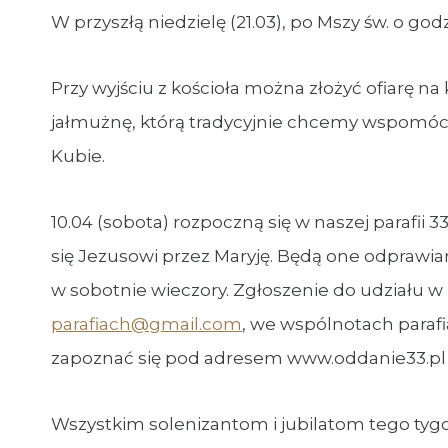
W przyszłą niedzielę (21.03), po Mszy św. o god
Przy wyjściu z kościoła można złożyć ofiarę n
jałmużnę, którą tradycyjnie chcemy wspomóc 
Kubie.
10.04 (sobota) rozpoczną się w naszej parafii
się Jezusowi przez Maryję. Będą one odprawia
w sobotnie wieczory. Zgłoszenie do udziału w 
parafiach@gmail.com
, we wspólnotach parafi
zapoznać się pod adresem www.oddanie33.p
Wszystkim solenizantom i jubilatom tego tygod