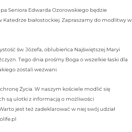
skupa Seniora Edwarda Ozorowskiego będzie
 w Katedrze białostockiej. Zapraszamy do modlitwy w
tość św. Józefa, oblubieńca Najświętszej Maryi
yzn. Tego dnia prośmy Boga o wszelkie łaski dla
akiego zostali wezwani.
chronę Życia. W naszym kościele modlić się
ch są ulotki z informacją o możliwości
arto jest też zadeklarować w niej swój udział
life.pl