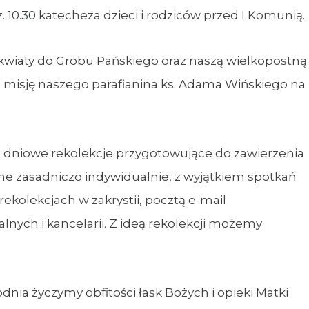
z. 10.30 katecheza dzieci i rodziców przed I Komunią.
a kwiaty do Grobu Pańskiego oraz naszą wielkopostną
misję naszego parafianina ks. Adama Wińskiego na
 33 dniowe rekolekcje przygotowujące do zawierzenia
ne zasadniczo indywidualnie, z wyjątkiem spotkań
rekolekcjach w zakrystii, pocztą e-mail
alnych i kancelarii. Z ideą rekolekcji możemy
l
nia życzymy obfitości łask Bożych i opieki Matki