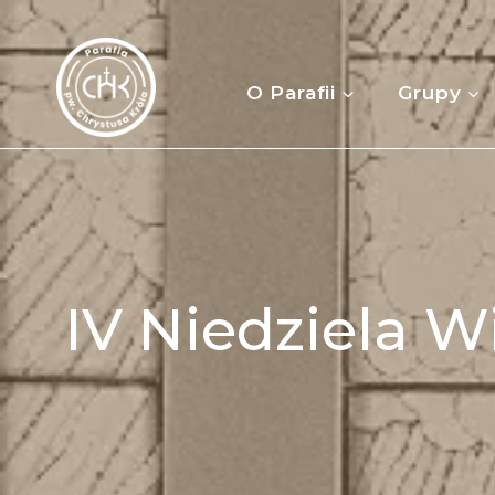
Przejdź
do
treści
O Parafii
Grupy
IV Niedziela W