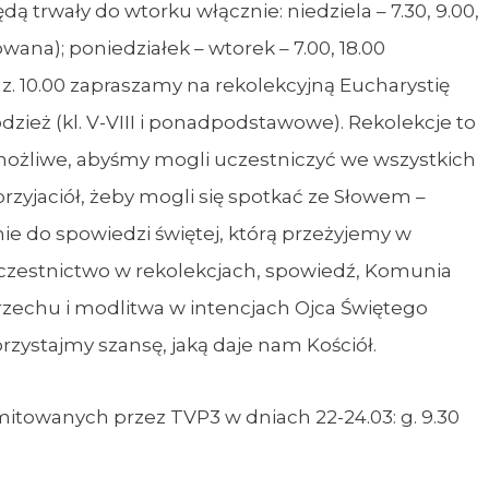
dą trwały do wtorku włącznie: niedziela – 7.30, 9.00,
towana); poniedziałek – wtorek – 7.00, 18.00
z. 10.00 zapraszamy na rekolekcyjną Eucharystię
łodzież (kl. V-VIII i ponadpodstawowe). Rekolekcje to
 możliwe, abyśmy mogli uczestniczyć we wszystkich
 przyjaciół, żeby mogli się spotkać ze Słowem –
e do spowiedzi świętej, którą przeżyjemy w
uczestnictwo w rekolekcjach, spowiedź, Komunia
grzechu i modlitwa w intencjach Ojca Świętego
zystajmy szansę, jaką daje nam Kościół.
mitowanych przez TVP3 w dniach 22-24.03: g. 9.30