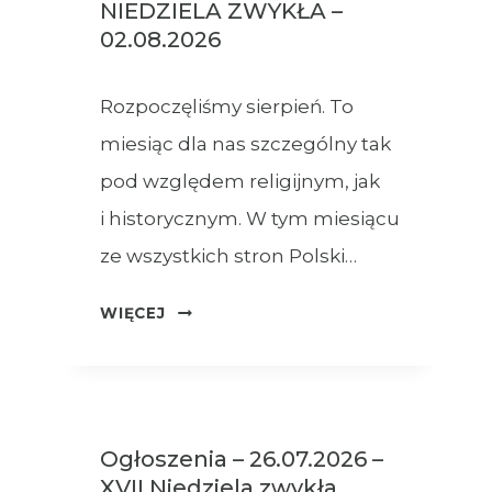
NIEDZIELA ZWYKŁA –
02.08.2026
Rozpoczęliśmy sierpień. To
miesiąc dla nas szczególny tak
pod względem religijnym, jak
i historycznym. W tym miesiącu
ze wszystkich stron Polski…
OGŁOSZENIA
WIĘCEJ
–
XVIII
NIEDZIELA
ZWYKŁA
Ogłoszenia – 26.07.2026 –
–
XVII Niedziela zwykła
02.08.2026