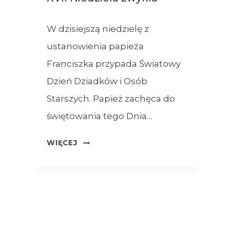
W dzisiejszą niedzielę z
ustanowienia papieża
Franciszka przypada Światowy
Dzień Dziadków i Osób
Starszych. Papież zachęca do
świętowania tego Dnia…
OGŁOSZENIA
WIĘCEJ
–
26.07.2026
–
XVII
NIEDZIELA
ZWYKŁA