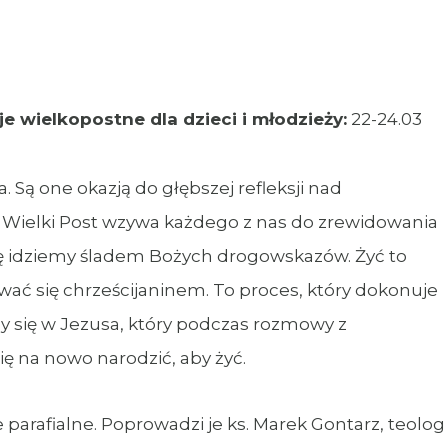
e wielkopostne dla dzieci i młodzieży:
22-24.03
 Są one okazją do głębszej refleksji nad
y. Wielki Post wzywa każdego z nas do zrewidowania
wdę idziemy śladem Bożych drogowskazów. Żyć to
awać się chrześcijaninem. To proces, który dokonuje
my się w Jezusa, który podczas rozmowy z
ę na nowo narodzić, aby żyć.
parafialne. Poprowadzi je ks. Marek Gontarz, teolog