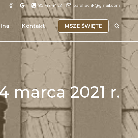
85 743 44 29
parafiachk@gmail.com
MSZE ŚWIĘTE
alna
Kontakt
4 marca 2021 r.