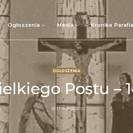
Ogłoszenia
Media
Kronika Parafi
OGŁOSZENIA
ielkiego Postu – 1
13 marca 2021