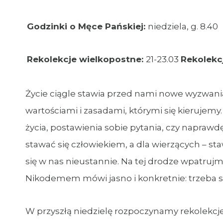
Godzinki o Męce Pańskiej:
niedziela, g. 8.40
Rekolekcje wielkopostne:
21-23.03
Rekolekcj
Życie ciągle stawia przed nami nowe wyzwania.
wartościami i zasadami, którymi się kierujem
życia, postawienia sobie pytania, czy napra
stawać się człowiekiem, a dla wierzących – st
się w nas nieustannie. Na tej drodze wpatruj
Nikodemem mówi jasno i konkretnie: trzeba si
W przyszłą niedzielę rozpoczynamy rekolekcje 