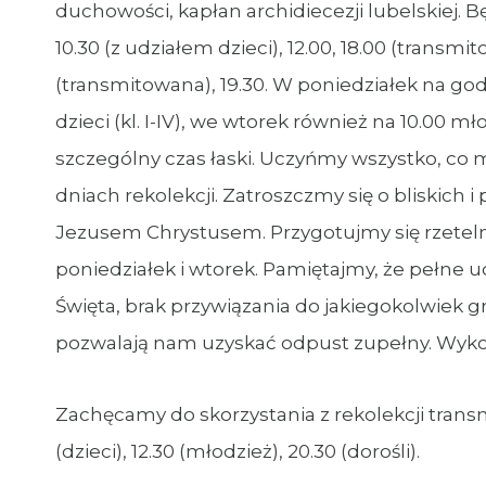
duchowości, kapłan archidiecezji lubelskiej. Bę
10.30 (z udziałem dzieci), 12.00, 18.00 (transmi
(transmitowana), 19.30. W poniedziałek na god
dzieci (kl. I-IV), we wtorek również na 10.00 m
szczególny czas łaski. Uczyńmy wszystko, co
dniach rekolekcji. Zatroszczmy się o bliskich i
Jezusem Chrystusem. Przygotujmy się rzetelni
poniedziałek i wtorek. Pamiętajmy, że pełne 
Święta, brak przywiązania do jakiegokolwiek 
pozwalają nam uzyskać odpust zupełny. Wykor
Zachęcamy do skorzystania z rekolekcji trans
(dzieci), 12.30 (młodzież), 20.30 (dorośli).