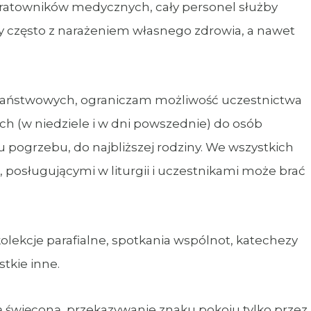
atowników medycznych, cały personel służby
zy często z narażeniem własnego zdrowia, a nawet
ństwowych, ograniczam możliwość uczestnictwa
ch (w niedziele i w dni powszednie) do osób
pogrzebu, do najbliższej rodziny. We wszystkich
posługującymi w liturgii i uczestnikami może brać
kcje parafialne, spotkania wspólnot, katechezy
tkie inne.
ięconą, przekazywanie znaku pokoju tylko przez