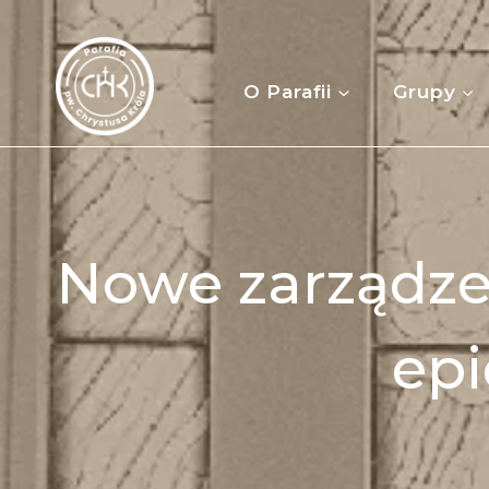
Przejdź
do
treści
O Parafii
Grupy
Nowe zarządze
ep