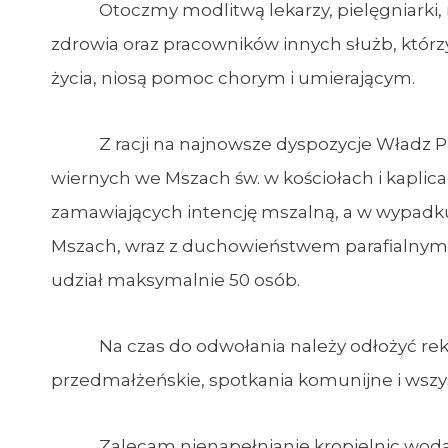
Otoczmy modlitwą lekarzy, pielęgniarki, r
zdrowia oraz pracowników innych służb, któr
życia, niosą pomoc chorym i umierającym.
Z racji na najnowsze dyspozycje Władz Pa
wiernych we Mszach św. w kościołach i kaplica
zamawiających intencję mszalną, a w wypadku 
Mszach, wraz z duchowieństwem parafialnym, 
udział maksymalnie 50 osób.
Na czas do odwołania należy odłożyć rekole
przedmałżeńskie, spotkania komunijne i wszys
Zalecam nienapełnianie kropielnic wodą św