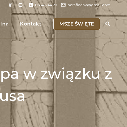
85 743 44 29
parafiachk@gmail.com
MSZE ŚWIĘTE
alna
Kontakt
pa w związku z
usa