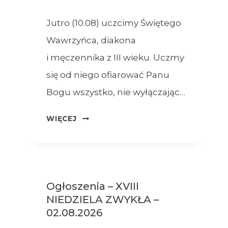
Jutro (10.08) uczcimy Świętego
Wawrzyńca, diakona
i męczennika z III wieku. Uczmy
się od niego ofiarować Panu
Bogu wszystko, nie wyłączając…
OGŁOSZENIA
WIĘCEJ
–
09.08.2026
Ogłoszenia – XVIII
NIEDZIELA ZWYKŁA –
02.08.2026