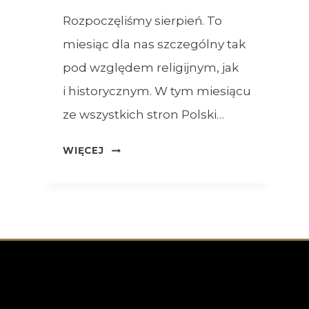
Rozpoczęliśmy sierpień. To
miesiąc dla nas szczególny tak
pod względem religijnym, jak
i historycznym. W tym miesiącu
ze wszystkich stron Polski…
OGŁOSZENIA
WIĘCEJ
–
XVIII
NIEDZIELA
ZWYKŁA
–
02.08.2026