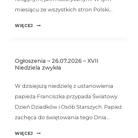
miesiącu ze wszystkich stron Polski…
OGŁOSZENIA
WIĘCEJ
–
XVIII
NIEDZIELA
ZWYKŁA
Ogłoszenia – 26.07.2026 – XVII
–
Niedziela zwykła
02.08.2026
W dzisiejszą niedzielę z ustanowienia
papieża Franciszka przypada Światowy
Dzień Dziadków i Osób Starszych. Papież
zachęca do świętowania tego Dnia…
OGŁOSZENIA
WIĘCEJ