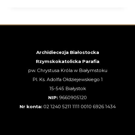
–
26.07.2026
–
XVII
NIEDZIELA
ZWYKŁA
Archidiecezja Białostocka
Rzymskokatolicka Parafia
pw. Chrystusa Króla w Białymstoku
Pl. Ks. Adolfa Ołdziejewskiego 1
15-545 Białystok
NIP:
9660905120
Nr konta:
02 1240 5211 1111 0010 6926 1434