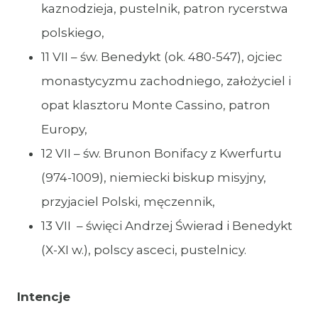
kaznodzieja, pustelnik, patron rycerstwa
polskiego,
11 VII – św. Benedykt (ok. 480-547), ojciec
monastycyzmu zachodniego, założyciel i
opat klasztoru Monte Cassino, patron
Europy,
12 VII – św. Brunon Bonifacy z Kwerfurtu
(974-1009), niemiecki biskup misyjny,
przyjaciel Polski, męczennik,
13 VII – święci Andrzej Świerad i Benedykt
(X-XI w.), polscy asceci, pustelnicy.
Intencje