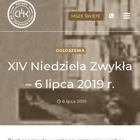
Przejdź
do
MSZE ŚWIĘTE
treści
OGŁOSZENIA
XIV Niedziela Zwykła
– 6 lipca 2019 r.
6 lipca 2019