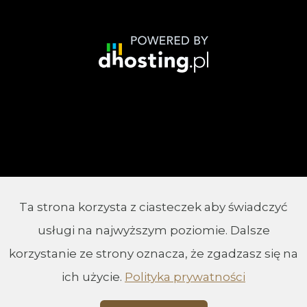
Ta strona korzysta z ciasteczek aby świadczyć
© 2002 - 2026 Parafia Chrystusa Króla w
usługi na najwyższym poziomie. Dalsze
Białymstoku
korzystanie ze strony oznacza, że zgadzasz się na
ich użycie.
Polityka prywatności