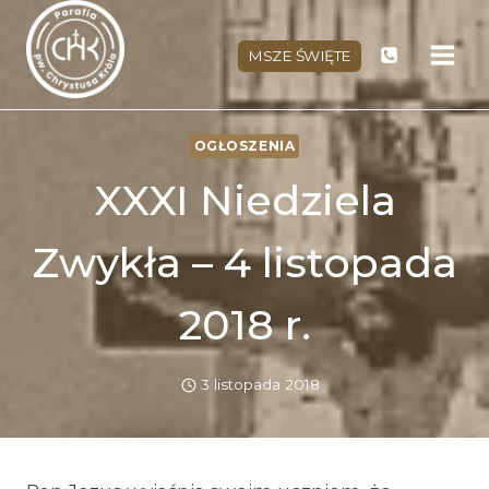
Przejdź
do
MSZE ŚWIĘTE
treści
OGŁOSZENIA
XXXI Niedziela
Zwykła – 4 listopada
2018 r.
3 listopada 2018