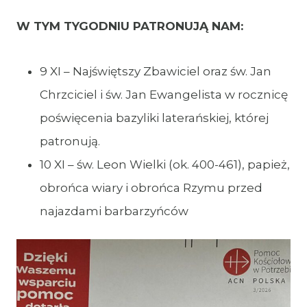
W TYM TYGODNIU PATRONUJĄ NAM:
9 XI – Najświętszy Zbawiciel oraz św. Jan
Chrzciciel i św. Jan Ewangelista w rocznicę
poświęcenia bazyliki laterańskiej, której
patronują.
10 XI – św. Leon Wielki (ok. 400-461), papież,
obrońca wiary i obrońca Rzymu przed
najazdami barbarzyńców