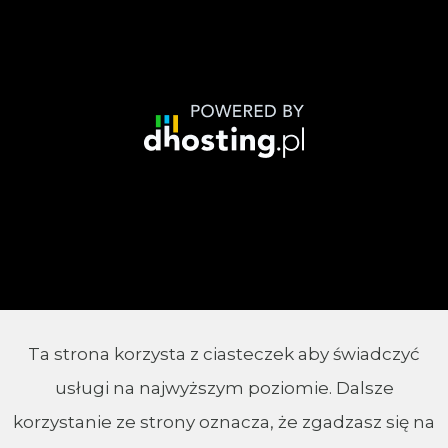
Ta strona korzysta z ciasteczek aby świadczyć
© 2002 - 2026 Parafia Chrystusa Króla w
usługi na najwyższym poziomie. Dalsze
Białymstoku
korzystanie ze strony oznacza, że zgadzasz się na