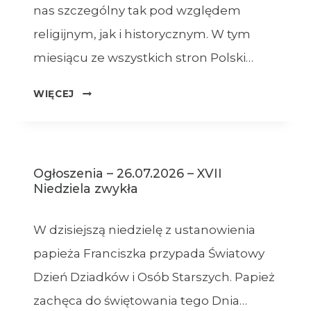
nas szczególny tak pod względem
religijnym, jak i historycznym. W tym
miesiącu ze wszystkich stron Polski…
OGŁOSZENIA
WIĘCEJ
–
XVIII
NIEDZIELA
ZWYKŁA
Ogłoszenia – 26.07.2026 – XVII
–
Niedziela zwykła
02.08.2026
W dzisiejszą niedzielę z ustanowienia
papieża Franciszka przypada Światowy
Dzień Dziadków i Osób Starszych. Papież
zachęca do świętowania tego Dnia…