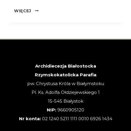
OGŁOSZENIA
WIĘCEJ
–
26.07.2026
–
XVII
NIEDZIELA
ZWYKŁA
Archidiecezja Białostocka
Rzymskokatolicka Parafia
pw. Chrystusa Króla w Białymstoku
Pl. Ks. Adolfa Ołdziejewskiego 1
15-545 Białystok
NIP:
9660905120
Nr konta:
02 1240 5211 1111 0010 6926 1434