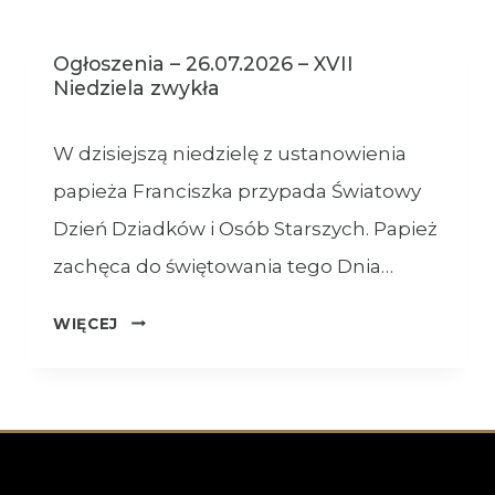
NIEDZIELA
ZWYKŁA
Ogłoszenia – 26.07.2026 – XVII
–
Niedziela zwykła
02.08.2026
W dzisiejszą niedzielę z ustanowienia
papieża Franciszka przypada Światowy
Dzień Dziadków i Osób Starszych. Papież
zachęca do świętowania tego Dnia…
OGŁOSZENIA
WIĘCEJ
–
26.07.2026
–
XVII
NIEDZIELA