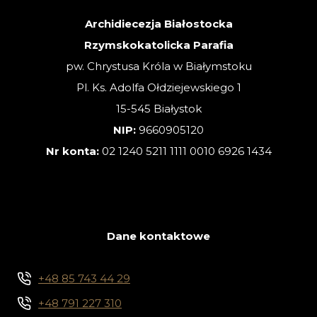
ZWYKŁA
Archidiecezja Białostocka
Rzymskokatolicka Parafia
pw. Chrystusa Króla w Białymstoku
Pl. Ks. Adolfa Ołdziejewskiego 1
15-545 Białystok
NIP:
9660905120
Nr konta:
02 1240 5211 1111 0010 6926 1434
Dane kontaktowe
+48 85 743 44 29
+48 791 227 310