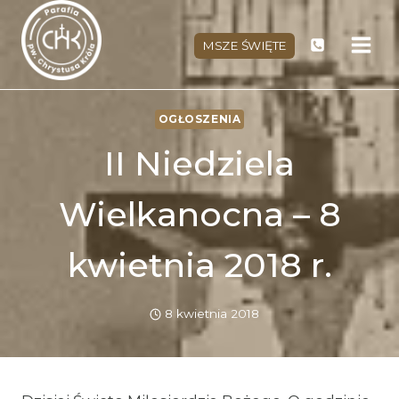
Przejdź
do
MSZE ŚWIĘTE
treści
OGŁOSZENIA
II Niedziela
Wielkanocna – 8
kwietnia 2018 r.
8 kwietnia 2018