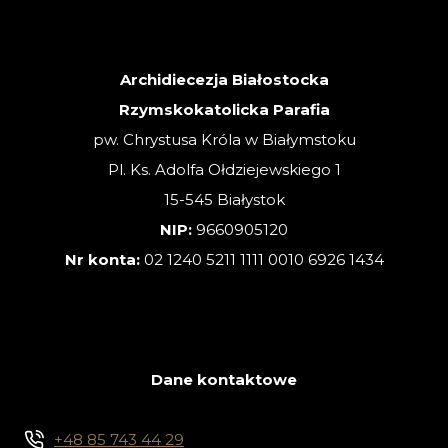
–
02.08.2026
Archidiecezja Białostocka
Rzymskokatolicka Parafia
pw. Chrystusa Króla w Białymstoku
Pl. Ks. Adolfa Ołdziejewskiego 1
15-545 Białystok
NIP:
9660905120
Nr konta:
02 1240 5211 1111 0010 6926 1434
Dane kontaktowe
+48 85 743 44 29