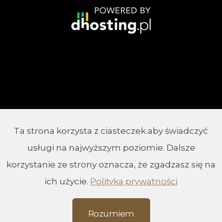
Ta strona korzysta z ciasteczek aby świadczyć
© 2002 - 2026 Parafia Chrystusa Króla w
usługi na najwyższym poziomie. Dalsze
Białymstoku
korzystanie ze strony oznacza, że zgadzasz się na
ich użycie.
Polityka prywatności
Rozumiem