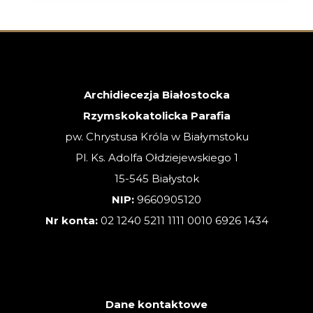
NIEDZIELA
ZWYKŁA
–
02.08.2026
Archidiecezja Białostocka
Rzymskokatolicka Parafia
pw. Chrystusa Króla w Białymstoku
Pl. Ks. Adolfa Ołdziejewskiego 1
15-545 Białystok
NIP:
9660905120
Nr konta:
02 1240 5211 1111 0010 6926 1434
Dane kontaktowe