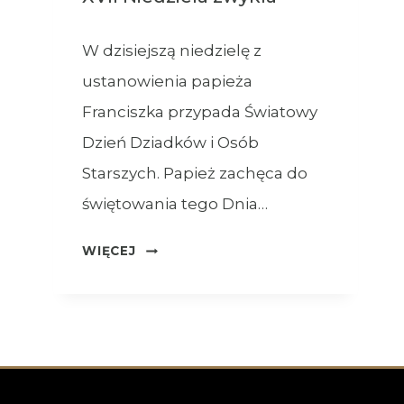
W dzisiejszą niedzielę z
ustanowienia papieża
Franciszka przypada Światowy
Dzień Dziadków i Osób
Starszych. Papież zachęca do
świętowania tego Dnia…
OGŁOSZENIA
WIĘCEJ
–
26.07.2026
–
XVII
NIEDZIELA
ZWYKŁA