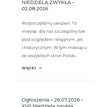
NIEDZIELA ZWYKŁA –
02.08.2026
Rozpoczęliśmy sierpień. To
miesiąc dla nas szczególny tak
pod względem religijnym, jak
i historycznym. W tym miesiącu
ze wszystkich stron Polski…
OGŁOSZENIA
WIĘCEJ
–
XVIII
NIEDZIELA
ZWYKŁA
Ogłoszenia – 26.07.2026 –
–
XVII Niedziela zwykła
02.08.2026