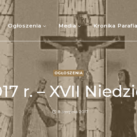
Ogłoszenia
Media
Kronika Parafi
OGŁOSZENIA
17 r. – XVII Nied
8 sierpnia 2017