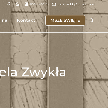
85 743 44 29
parafiachk@gmail.com
MSZE ŚWIĘTE
alna
Kontakt
ziela Zwykła