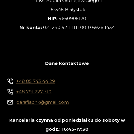
Pl. Ks. Adolfa Ołdziejewskiego 1
15-545 Białystok
NIP:
9660905120
Nr konta:
02 1240 5211 1111 0010 6926 1434
Dane kontaktowe
+48 85 743 44 29
+48 791 227 310
parafiachk@gmail.com
Kancelaria czynna od poniedziałku do soboty w
godz.: 16:45-17:30