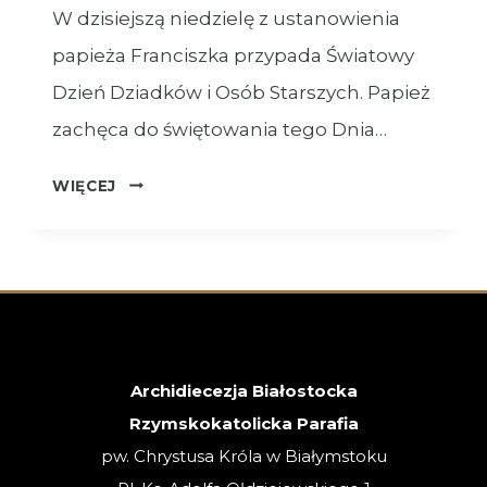
W dzisiejszą niedzielę z ustanowienia
papieża Franciszka przypada Światowy
Dzień Dziadków i Osób Starszych. Papież
zachęca do świętowania tego Dnia…
OGŁOSZENIA
WIĘCEJ
–
26.07.2026
–
XVII
NIEDZIELA
ZWYKŁA
Archidiecezja Białostocka
Rzymskokatolicka Parafia
pw. Chrystusa Króla w Białymstoku