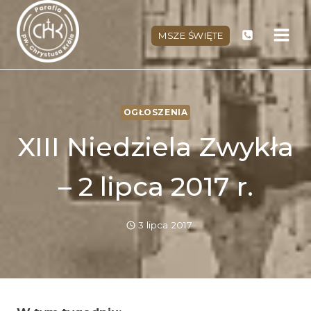
Przejdź
do
MSZE ŚWIĘTE
treści
OGŁOSZENIA
XIII Niedziela Zwykła
– 2 lipca 2017 r.
3 lipca 2017