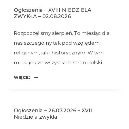
Ogłoszenia – XVIII NIEDZIELA
ZWYKŁA – 02.08.2026
Rozpoczęliśmy sierpień. To miesiąc dla
nas szczególny tak pod względem
religijnym, jak i historycznym. W tym
miesiącu ze wszystkich stron Polski…
OGŁOSZENIA
WIĘCEJ
–
XVIII
NIEDZIELA
ZWYKŁA
Ogłoszenia – 26.07.2026 – XVII
–
Niedziela zwykła
02.08.2026