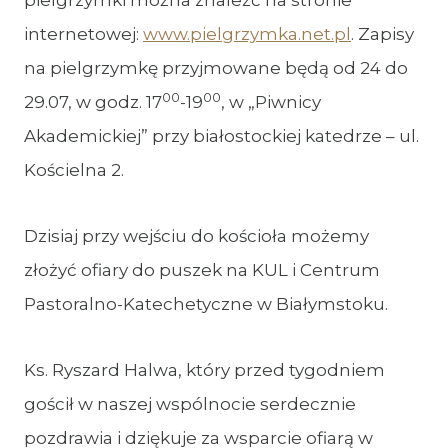
pielgrzymki można znaleźć na stronie
internetowej:
www.pielgrzymka.net.pl
. Zapisy
na pielgrzymkę przyjmowane będą od 24 do
00
00
29.07, w godz. 17
-19
, w „Piwnicy
Akademickiej” przy białostockiej katedrze – ul.
Kościelna 2.
Dzisiaj przy wejściu do kościoła możemy
złożyć ofiary do puszek na KUL i Centrum
Pastoralno-Katechetyczne w Białymstoku.
Ks. Ryszard Halwa, który przed tygodniem
gościł w naszej wspólnocie serdecznie
pozdrawia i dziękuje za wsparcie ofiarą w