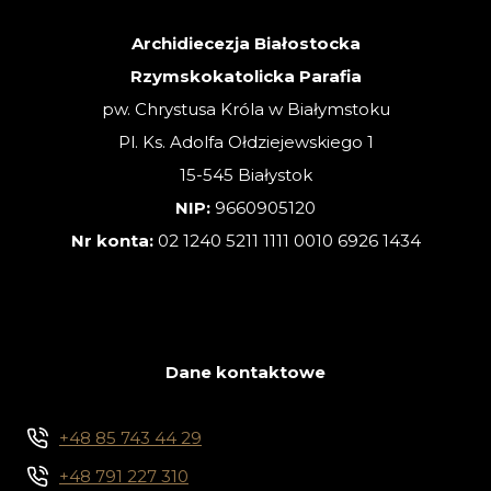
ZWYKŁA
Archidiecezja Białostocka
Rzymskokatolicka Parafia
pw. Chrystusa Króla w Białymstoku
Pl. Ks. Adolfa Ołdziejewskiego 1
15-545 Białystok
NIP:
9660905120
Nr konta:
02 1240 5211 1111 0010 6926 1434
Dane kontaktowe
+48 85 743 44 29
+48 791 227 310