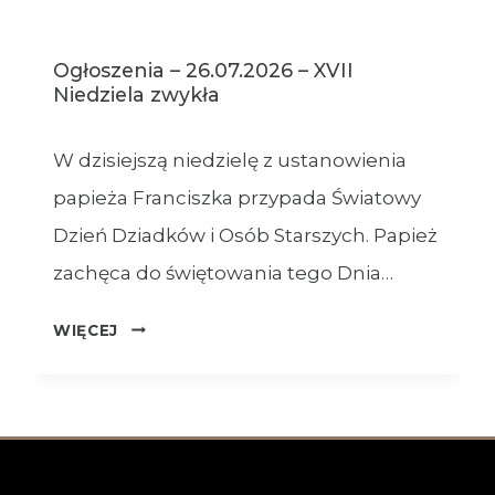
NIEDZIELA
ZWYKŁA
Ogłoszenia – 26.07.2026 – XVII
–
Niedziela zwykła
02.08.2026
W dzisiejszą niedzielę z ustanowienia
papieża Franciszka przypada Światowy
Dzień Dziadków i Osób Starszych. Papież
zachęca do świętowania tego Dnia…
OGŁOSZENIA
WIĘCEJ
–
26.07.2026
–
XVII
NIEDZIELA