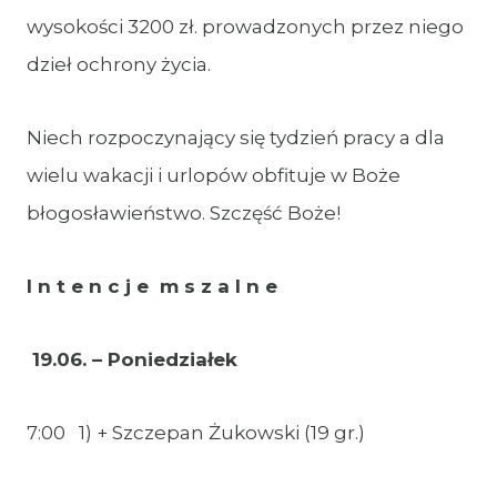
wysokości 3200 zł. prowadzonych przez niego
dzieł ochrony życia.
Niech rozpoczynający się tydzień pracy a dla
wielu wakacji i urlopów obfituje w Boże
błogosławieństwo. Szczęść Boże!
I n t e n c j e m s z a l n e
19.06. – Poniedziałek
7:00 1) + Szczepan Żukowski (19 gr.)