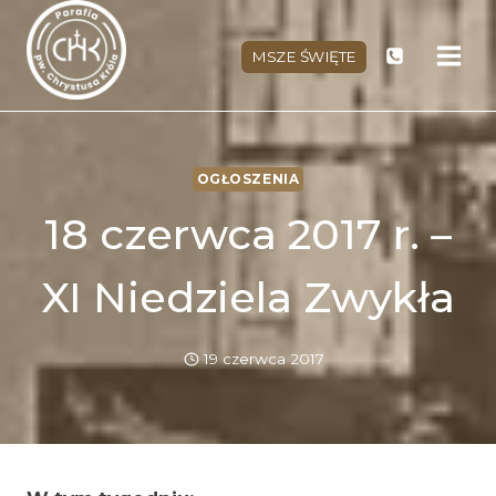
Przejdź
do
MSZE ŚWIĘTE
treści
OGŁOSZENIA
18 czerwca 2017 r. –
XI Niedziela Zwykła
19 czerwca 2017