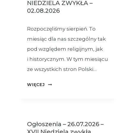
NIEDZIELA ZWYKŁA –
02.08.2026
Rozpoczęliśmy sierpień. To
miesiąc dla nas szczególny tak
pod względem religijnym, jak
i historycznym. W tym miesiącu
ze wszystkich stron Polski…
OGŁOSZENIA
WIĘCEJ
–
XVIII
NIEDZIELA
ZWYKŁA
Ogłoszenia – 26.07.2026 –
–
XVII Niedziela zwykła
02.08.2026