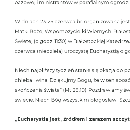
oazowej i ministrantów w parafialnym ogrodzi
W dniach 23-25 czerwca br. organizowana jes
Matki Bożej Wspomożycielki Wiernych. Białost
Świętej (o godz. 11:30) w Białostockiej Kated
czerwca (niedziela) uroczystą Eucharystią o godz.
Niech najbliższy tydzień stanie się okazją do
chleba i wina. Dziękujmy Bogu, że w ten sposó
skończenia świata” (Mt 28,19). Pozdrawiamy św
świecie. Niech Bóg wszystkim błogosławi. Szc
„
Eucharystia jest ,,źródłem i zarazem szcz