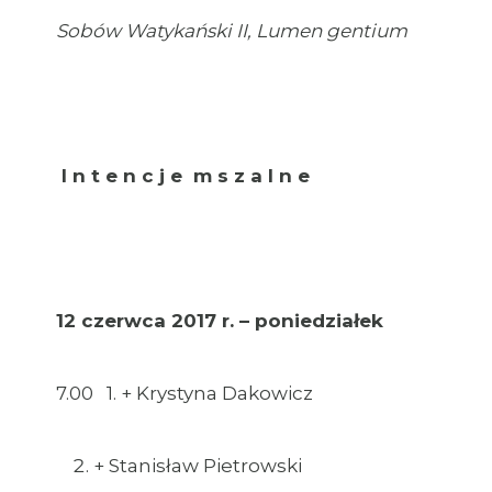
Sobów Watykański II, Lumen gentium
I n t e n c j e m s z a l n e
12 czerwca 2017 r. – poniedziałek
7.00 1. + Krystyna Dakowicz
+ Stanisław Pietrowski