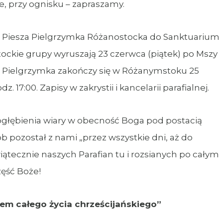
e, przy ognisku – zapraszamy.
t Piesza Pielgrzymka Różanostocka do Sanktuarium
ockie grupy wyruszają 23 czerwca (piątek) po Mszy
rze. Pielgrzymka zakończy się w Różanymstoku 25
 17:00. Zapisy w zakrystii i kancelarii parafialnej.
 pogłębienia wiary w obecność Boga pod postacią
b pozostał z nami „przez wszystkie dni, aż do
iątecznie naszych Parafian tu i rozsianych po całym
zęść Boże!
ytem całego życia chrześcijańskiego”