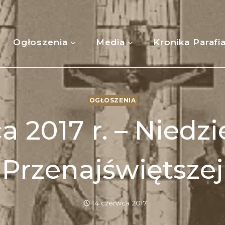
Ogłoszenia
Media
Kronika Parafi
OGŁOSZENIA
a 2017 r. – Niedzi
Przenajświętszej
14 czerwca 2017