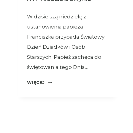
W dzisiejszą niedzielę z
ustanowienia papieża
Franciszka przypada Światowy
Dzień Dziadków i Osób
Starszych. Papież zachęca do
świętowania tego Dnia…
OGŁOSZENIA
WIĘCEJ
–
26.07.2026
–
XVII
NIEDZIELA
ZWYKŁA