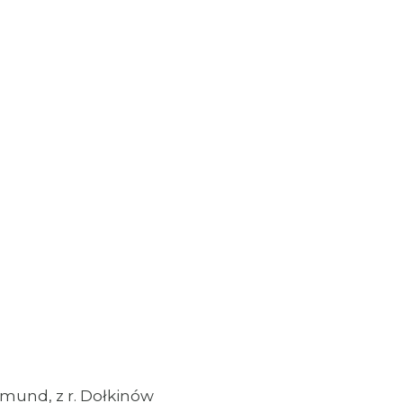
Edmund, z r. Dołkinów