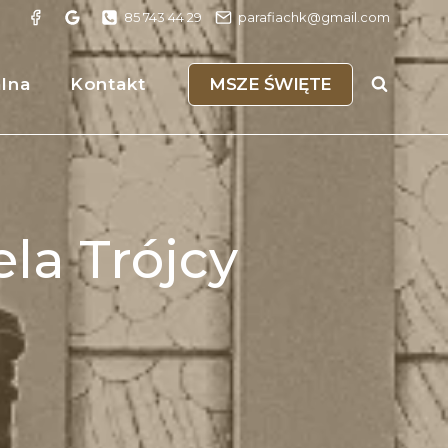
85 743 44 29
parafiachk@gmail.com
MSZE ŚWIĘTE
alna
Kontakt
ela Trójcy