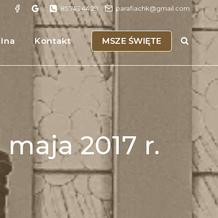
85 743 44 29
parafiachk@gmail.com
MSZE ŚWIĘTE
alna
Kontakt
 maja 2017 r.