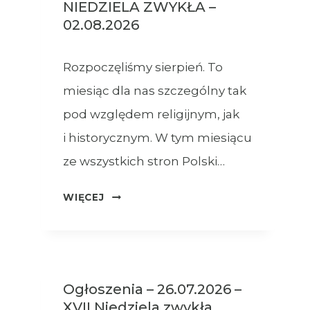
NIEDZIELA ZWYKŁA –
02.08.2026
Rozpoczęliśmy sierpień. To
miesiąc dla nas szczególny tak
pod względem religijnym, jak
i historycznym. W tym miesiącu
ze wszystkich stron Polski…
OGŁOSZENIA
WIĘCEJ
–
XVIII
NIEDZIELA
ZWYKŁA
Ogłoszenia – 26.07.2026 –
–
XVII Niedziela zwykła
02.08.2026