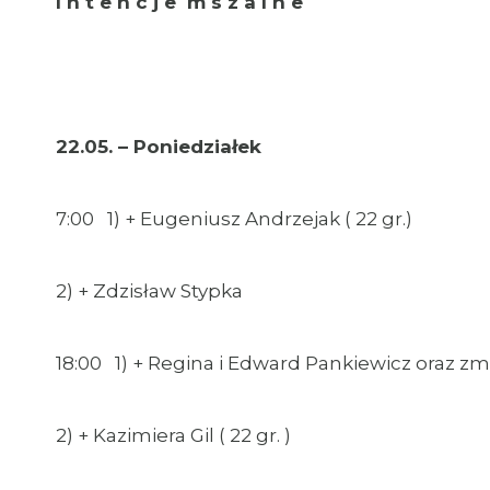
I n t e n c j e m s z a l n e
22.05. – Poniedziałek
7:00 1) + Eugeniusz Andrzejak ( 22 gr.)
2) + Zdzisław Stypka
18:00 1) + Regina i Edward Pankiewicz oraz z
2) + Kazimiera Gil ( 22 gr. )