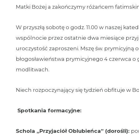
Matki Bożej a zakończymy różańcem fatimski
W przyszłą sobotę o godz. 11.00 w naszej kated
wspólnocie przez ostatnie dwa miesiące przyj
uroczystość zaproszeni. Mszę św. prymicyjną o
błogosławieństwa prymicyjnego 4 czerwca o g
modlitwach.
Niech rozpoczynający się tydzień obfituje w 
Spotkania formacyjne:
Schola „Przyjaciół Oblubieńca” (dorośli):
pon