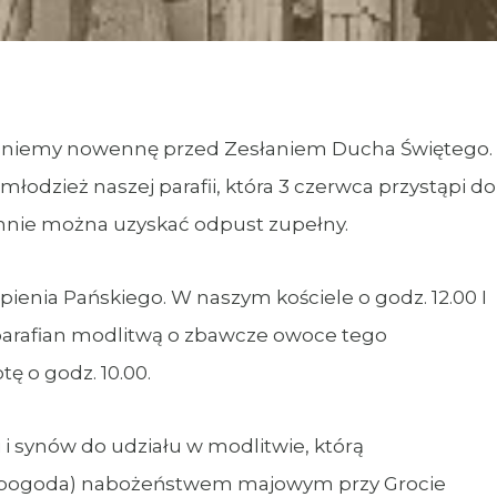
zniemy nowennę przed Zesłaniem Ducha Świętego.
odzież naszej parafii, która 3 czerwca przystąpi do
nnie można uzyskać odpust zupełny.
ienia Pańskiego. W naszym kościele o godz. 12.00 I
arafian modlitwą o zbawcze owoce tego
ę o godz. 10.00.
 i synów do udziału w modlitwie, którą
 to pogoda) nabożeństwem majowym przy Grocie