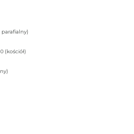
 parafialny)
00 (kościół)
lny)