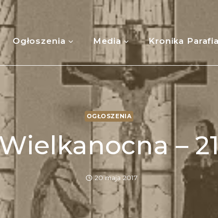
Ogłoszenia
Media
Kronika Parafi
OGŁOSZENIA
 Wielkanocna – 21
20 maja 2017