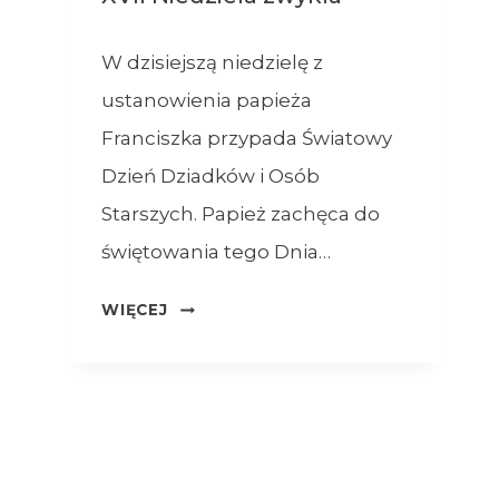
W dzisiejszą niedzielę z
ustanowienia papieża
Franciszka przypada Światowy
Dzień Dziadków i Osób
Starszych. Papież zachęca do
świętowania tego Dnia…
OGŁOSZENIA
WIĘCEJ
–
26.07.2026
–
XVII
NIEDZIELA
ZWYKŁA