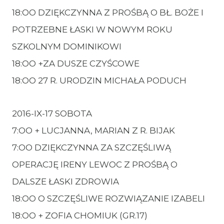
18:OO DZIĘKCZYNNA Z PROŚBĄ O BŁ. BOŻE I
POTRZEBNE ŁASKI W NOWYM ROKU
SZKOLNYM DOMINIKOWI
18:OO +ZA DUSZE CZYŚCOWE
18:OO 27 R. URODZIN MICHAŁA PODUCH
2016-IX-17 SOBOTA
7:OO + LUCJANNA, MARIAN Z R. BIJAK
7:OO DZIĘKCZYNNA ZA SZCZĘŚLIWĄ
OPERACJĘ IRENY LEWOC Z PROŚBĄ O
DALSZE ŁASKI ZDROWIA
18:OO O SZCZĘŚLIWE ROZWIĄZANIE IZABELI
18:OO + ZOFIA CHOMIUK (GR.17)