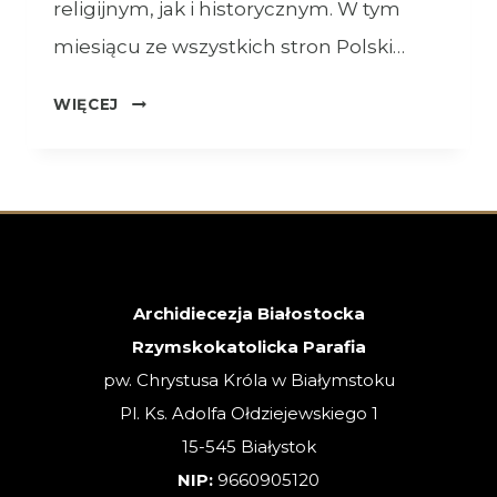
religijnym, jak i historycznym. W tym
miesiącu ze wszystkich stron Polski…
OGŁOSZENIA
WIĘCEJ
–
XVIII
NIEDZIELA
ZWYKŁA
–
02.08.2026
Archidiecezja Białostocka
Rzymskokatolicka Parafia
pw. Chrystusa Króla w Białymstoku
Pl. Ks. Adolfa Ołdziejewskiego 1
15-545 Białystok
NIP:
9660905120