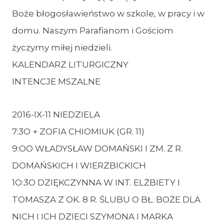
Boże błogosławieństwo w szkole, w pracy i w
domu. Naszym Parafianom i Gościom
życzymy miłej niedzieli.
KALENDARZ LITURGICZNY
INTENCJE MSZALNE
2016-IX-11 NIEDZIELA
7:3O + ZOFIA CHIOMIUK (GR. 11)
9:OO WŁADYSŁAW DOMAŃSKI I ZM. Z R.
DOMAŃSKICH I WIERZBICKICH
1O:3O DZIĘKCZYNNA W INT. ELŻBIETY I
TOMASZA Z OK. 8 R. ŚLUBU O BŁ. BOŻE DLA
NICH I ICH DZIECI SZYMONA I MARKA