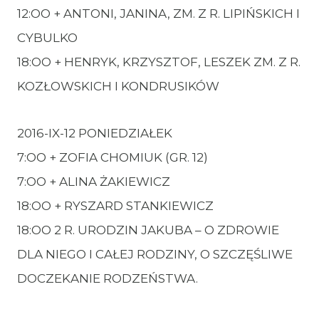
12:OO + ANTONI, JANINA, ZM. Z R. LIPIŃSKICH I
CYBULKO
18:OO + HENRYK, KRZYSZTOF, LESZEK ZM. Z R.
KOZŁOWSKICH I KONDRUSIKÓW
2016-IX-12 PONIEDZIAŁEK
7:OO + ZOFIA CHOMIUK (GR. 12)
7:OO + ALINA ŻAKIEWICZ
18:OO + RYSZARD STANKIEWICZ
18:OO 2 R. URODZIN JAKUBA – O ZDROWIE
DLA NIEGO I CAŁEJ RODZINY, O SZCZĘŚLIWE
DOCZEKANIE RODZEŃSTWA.