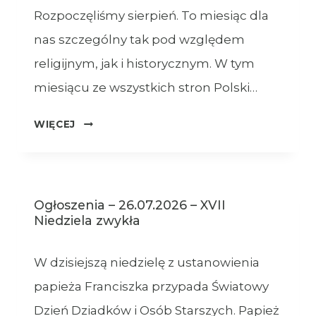
Rozpoczęliśmy sierpień. To miesiąc dla
nas szczególny tak pod względem
religijnym, jak i historycznym. W tym
miesiącu ze wszystkich stron Polski…
OGŁOSZENIA
WIĘCEJ
–
XVIII
NIEDZIELA
ZWYKŁA
Ogłoszenia – 26.07.2026 – XVII
–
Niedziela zwykła
02.08.2026
W dzisiejszą niedzielę z ustanowienia
papieża Franciszka przypada Światowy
Dzień Dziadków i Osób Starszych. Papież