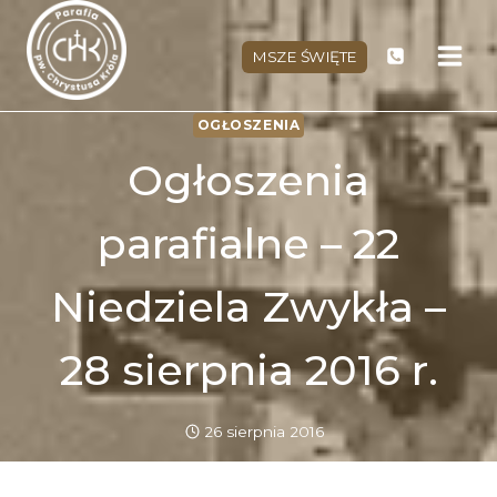
Przejdź
do
MSZE ŚWIĘTE
treści
OGŁOSZENIA
Ogłoszenia
parafialne – 22
Niedziela Zwykła –
28 sierpnia 2016 r.
26 sierpnia 2016