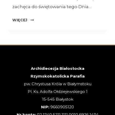
zachęca do świętowania tego Dnia…
OGŁOSZENIA
WIĘCEJ
–
26.07.2026
–
XVII
NIEDZIELA
ZWYKŁA
Archidiecezja Białostocka
Rzymskokatolicka Parafia
pw. Chrystusa Króla w Białymstoku
Pl. Ks. Adolfa Ołdziejewskiego 1
15-545 Białystok
NIP:
9660905120
Nr konta:
02 1240 5211 1111 0010 6926 1434