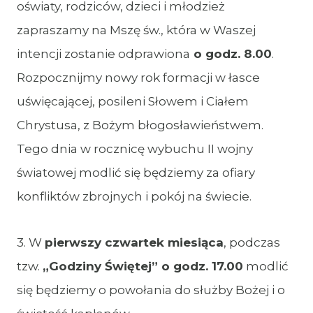
oświaty, rodziców, dzieci i młodzież
zapraszamy na Mszę św., która w Waszej
intencji zostanie odprawiona
o godz. 8.00
.
Rozpocznijmy nowy rok formacji w łasce
uświęcającej, posileni Słowem i Ciałem
Chrystusa, z Bożym błogosławieństwem.
Tego dnia w rocznicę wybuchu II wojny
światowej modlić się będziemy za ofiary
konfliktów zbrojnych i pokój na świecie.
3. W
pierwszy czwartek miesiąca
, podczas
tzw.
„Godziny Świętej” o godz. 17.00
modlić
się będziemy o powołania do służby Bożej i o