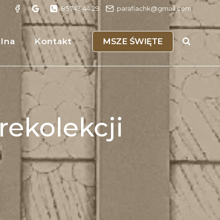
85 743 44 29
parafiachk@gmail.com
MSZE ŚWIĘTE
alna
Kontakt
rekolekcji