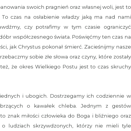
anowania swoich pragnień oraz własnej woli, jest to
. To czas na osłabienie władzy jaką ma nad nami
rawdźmy, czy potrafimy w tym czasie ograniczyć
h dóbr współczesnego świata. Poświęćmy ten czas na
i, jak Chrystus pokonał śmierć. Zacieśnijmy nasze
Przebaczmy sobie złe słowa oraz czyny, które zostały
eż, że okres Wielkiego Postu jest to czas skruchy
biednych i ubogich. Dostrzegamy ich codziennie w
ebrzących o kawałek chleba. Jednym z gestów
 to znak miłości człowieka do Boga i bliźniego oraz
o ludziach skrzywdzonych, którzy nie mieli tyle