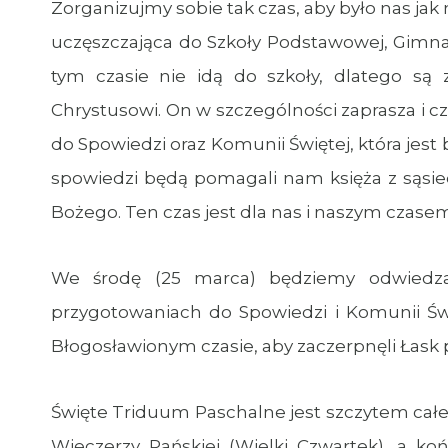
Zorganizujmy sobie tak czas, aby było nas ja
uczęszczająca do Szkoły Podstawowej, Gimnaz
tym czasie nie idą do szkoły, dlatego są 
Chrystusowi. On w szczególności zaprasza i c
do Spowiedzi oraz Komunii Świętej, która jest 
spowiedzi będą pomagali nam księża z sąsiedn
Bożego. Ten czas jest dla nas i naszym czase
We środę (25 marca) będziemy odwiedzal
przygotowaniach do Spowiedzi i Komunii Św
Błogosławionym czasie, aby zaczerpnęli Łask 
Święte Triduum Paschalne jest szczytem całe
Wieczerzy Pańskiej (Wielki Czwartek), a k