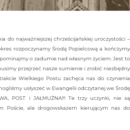
a do najważniejszej chrześcijańskiej uroczystości –
 okres rozpoczynamy Środą Popielcową a kończymy
 zapominajmy o zadumie nad własnym życiem. Jest to
musimy przejrzeć nasze sumienie i zrobić niezbędny
rakcie Wielkiego Postu zachęca nas do czynienia
ogliśmy usłyszeć w Ewangelii odczytanej we Środę
ITWA, POST i JAŁMUŻNA!!! Te trzy uczynki, nie są
 Poście, ale drogowskazem kierującym nas do