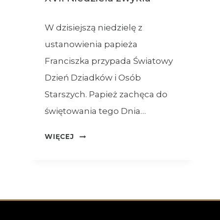
W dzisiejszą niedzielę z
ustanowienia papieża
Franciszka przypada Światowy
Dzień Dziadków i Osób
Starszych. Papież zachęca do
świętowania tego Dnia…
OGŁOSZENIA
WIĘCEJ
–
26.07.2026
–
XVII
NIEDZIELA
ZWYKŁA