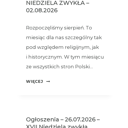
NIEDZIELA ZWYKŁA –
02.08.2026
Rozpoczęliśmy sierpień. To
miesiąc dla nas szczególny tak
pod względem religijnym, jak
i historycznym. W tym miesiącu
ze wszystkich stron Polski…
OGŁOSZENIA
WIĘCEJ
–
XVIII
NIEDZIELA
ZWYKŁA
Ogłoszenia – 26.07.2026 –
–
XVII Niedziela zwykła
02.08.2026