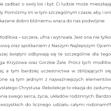
ie zadbać o swój los i byt. Ci ludzie może mieszkają
ły. Pomóżmy im w tym szczególnym czasie, aby i oni
okazane dobro bliźniemu wraca do nas podwójnie.
litwa – szczera, ufna i wytrwała. Jest ona nie tylko
ozmową oraz spotkaniem z Naszym Najlepszym Ojcem
ej świątyni odbywają się te szczególnie dla tego
a Krzyżowa oraz Gorzkie Żale. Prócz tych modlitw
j, a tym bardziej uczestnictwa w zbliżających się
 one są tym jednym z najważniejszych elementów
tałego Chrystusa. Rekolekcje to okazja do zadumy
ia swego serca, życia, układów rodzinnych. Bardzo
szystkich do licznego udziału całymi rodzinami!!!