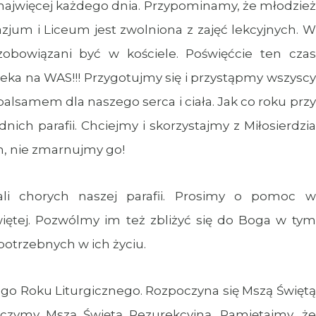
k najwięcej każdego dnia. Przypominamy, że młodzież
jum i Liceum jest zwolniona z zajęć lekcyjnych. W
zobowiązani być w kościele. Poświęćcie ten czas
zeka na WAS!!! Przygotujmy się i przystąpmy wszyscy
balsamem dla naszego serca i ciała. Jak co roku przy
ich parafii. Chciejmy i skorzystajmy z Miłosierdzia
m, nie zmarnujmy go!
i chorych naszej parafii. Prosimy o pomoc w
iętej. Pozwólmy im też zbliżyć się do Boga w tym
potrzebnych w ich życiu.
go Roku Liturgicznego. Rozpoczyna się Mszą Świętą
ończymy Mszą Świętą Rezurekcyjną. Pamiętajmy, że