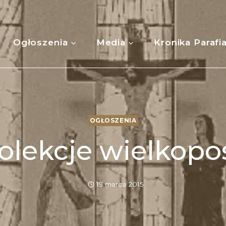
Ogłoszenia
Media
Kronika Parafi
OGŁOSZENIA
olekcje wielkopo
19 marca 2015