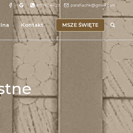
85 743 44 29
parafiachk@gmail.com
MSZE ŚWIĘTE
alna
Kontakt
stne