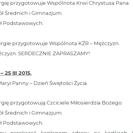
urgię przygotowuje Wspólnota Krwi Chrystusa Pana.
ół Średnich i Gimnazjum.
kół Podstawowych.
turgie przygotowuje Wspólnota KŻR – Mężczyzn.
Mężczyzn. SERDECZNIE ZAPRASZAMY!
– 25 III 2015.
aryi Panny – Dzień Świętości Życia
rgię przygotowują Czciciele Miłosierdzia Bożego.
ół Średnich i Gimnazjum.
kół Podstawowych.