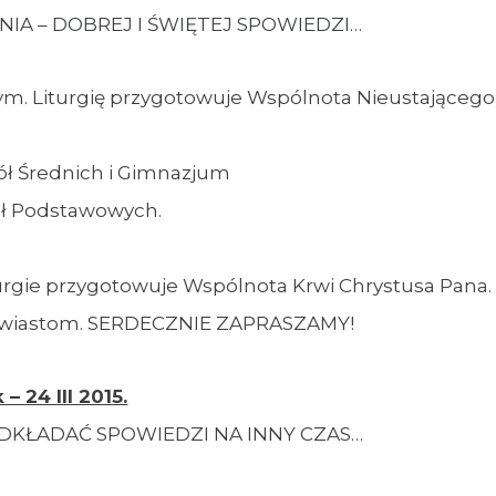
A – DOBREJ I ŚWIĘTEJ SPOWIEDZI…
łym. Liturgię przygotowuje Wspólnota Nieustającego
kół Średnich i Gimnazjum
kół Podstawowych.
turgie przygotowuje Wspólnota Krwi Chrystusa Pana.
iewiastom. SERDECZNIE ZAPRASZAMY!
– 24 III 2015.
ODKŁADAĆ SPOWIEDZI NA INNY CZAS…