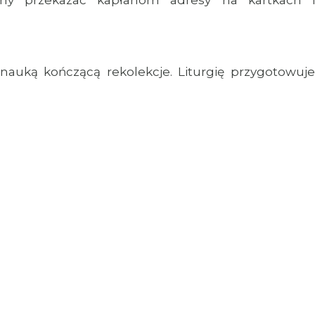
imy przekazać kapłanom adresy na kartkach i
z nauką kończącą rekolekcje. Liturgię przygotowuje