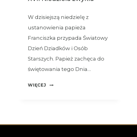
W dzisiejszą niedzielę z
ustanowienia papieża
Franciszka przypada Światowy
Dzień Dziadków i Osób
Starszych. Papież zachęca do
świętowania tego Dnia…
OGŁOSZENIA
WIĘCEJ
–
26.07.2026
–
XVII
NIEDZIELA
ZWYKŁA