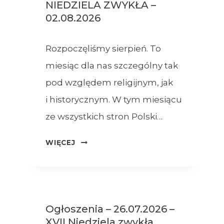
NIEDZIELA ZWYKŁA –
02.08.2026
Rozpoczęliśmy sierpień. To
miesiąc dla nas szczególny tak
pod względem religijnym, jak
i historycznym. W tym miesiącu
ze wszystkich stron Polski…
OGŁOSZENIA
WIĘCEJ
–
XVIII
NIEDZIELA
ZWYKŁA
Ogłoszenia – 26.07.2026 –
–
XVII Niedziela zwykła
02.08.2026