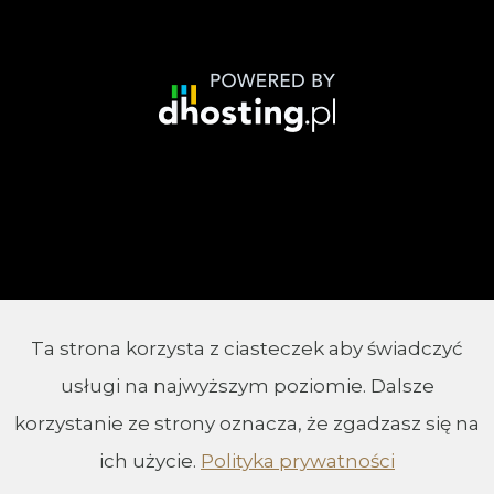
Ta strona korzysta z ciasteczek aby świadczyć
© 2002 - 2026 Parafia Chrystusa Króla w
usługi na najwyższym poziomie. Dalsze
Białymstoku
korzystanie ze strony oznacza, że zgadzasz się na
ich użycie.
Polityka prywatności