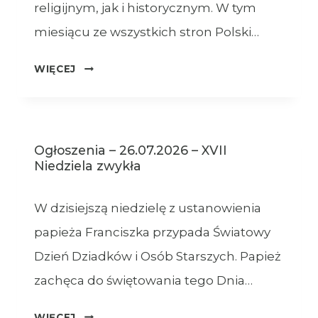
religijnym, jak i historycznym. W tym
miesiącu ze wszystkich stron Polski…
OGŁOSZENIA
WIĘCEJ
–
XVIII
NIEDZIELA
ZWYKŁA
Ogłoszenia – 26.07.2026 – XVII
–
Niedziela zwykła
02.08.2026
W dzisiejszą niedzielę z ustanowienia
papieża Franciszka przypada Światowy
Dzień Dziadków i Osób Starszych. Papież
zachęca do świętowania tego Dnia…
OGŁOSZENIA
WIĘCEJ