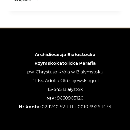
–
26.07.2026
–
XVII
NIEDZIELA
ZWYKŁA
Archidiecezja Białostocka
Rzymskokatolicka Parafia
pw. Chrystusa Króla w Białymstoku
Pl. Ks. Adolfa Ołdziejewskiego 1
15-545 Białystok
NIP:
9660905120
Nr konta:
02 1240 5211 1111 0010 6926 1434